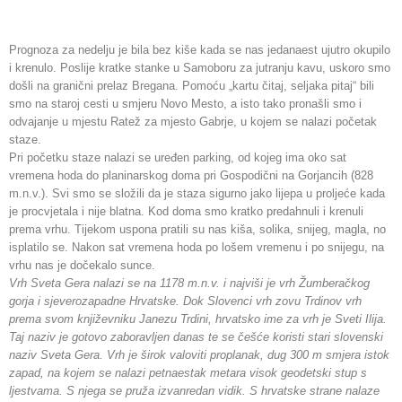
Prognoza za nedelju je bila bez kiše kada se nas jedanaest ujutro okupilo
i krenulo. Poslije kratke stanke u Samoboru za jutranju kavu, uskoro smo
došli na granični prelaz Bregana. Pomoću „kartu čitaj, seljaka pitaj“ bili
smo na staroj cesti u smjeru Novo Mesto, a isto tako pronašli smo i
odvajanje u mjestu Ratež za mjesto Gabrje, u kojem se nalazi početak
staze.
Pri početku staze nalazi se uređen parking, od kojeg ima oko sat
vremena hoda do planinarskog doma pri Gospodični na Gorjancih (828
m.n.v.). Svi smo se složili da je staza sigurno jako lijepa u proljeće kada
je procvjetala i nije blatna. Kod doma smo kratko predahnuli i krenuli
prema vrhu. Tijekom uspona pratili su nas kiša, solika, snijeg, magla, no
isplatilo se. Nakon sat vremena hoda po lošem vremenu i po snijegu, na
vrhu nas je dočekalo sunce.
Vrh Sveta Gera nalazi se na 1178 m.n.v. i najviši je vrh Žumberačkog
gorja i sjeverozapadne Hrvatske. Dok Slovenci vrh zovu Trdinov vrh
prema svom književniku Janezu Trdini, hrvatsko ime za vrh je Sveti Ilija.
Taj naziv je gotovo zaboravljen danas te se češće koristi stari slovenski
naziv Sveta Gera. Vrh je širok valoviti proplanak, dug 300 m smjera istok
zapad, na kojem se nalazi petnaestak metara visok geodetski stup s
ljestvama. S njega se pruža izvanredan vidik. S hrvatske strane nalaze