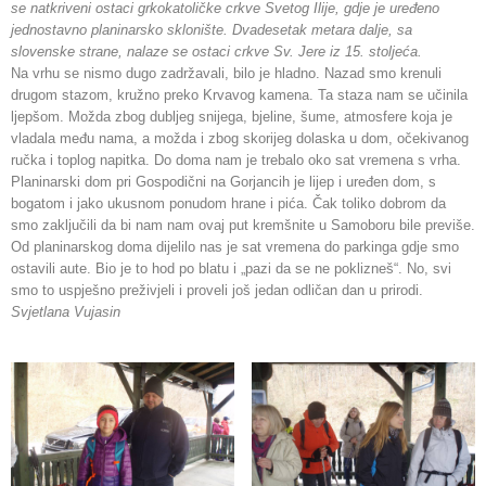
se natkriveni ostaci grkokatoličke crkve Svetog Ilije, gdje je uređeno
jednostavno planinarsko sklonište. Dvadesetak metara dalje, sa
slovenske strane, nalaze se ostaci crkve Sv. Jere iz 15. stoljeća.
Na vrhu se nismo dugo zadržavali, bilo je hladno. Nazad smo krenuli
drugom stazom, kružno preko Krvavog kamena. Ta staza nam se učinila
ljepšom. Možda zbog dubljeg snijega, bjeline, šume, atmosfere koja je
vladala među nama, a možda i zbog skorijeg dolaska u dom, očekivanog
ručka i toplog napitka. Do doma nam je trebalo oko sat vremena s vrha.
Planinarski dom pri Gospodični na Gorjancih je lijep i uređen dom, s
bogatom i jako ukusnom ponudom hrane i pića. Čak toliko dobrom da
smo zaključili da bi nam nam ovaj put kremšnite u Samoboru bile previše.
Od planinarskog doma dijelilo nas je sat vremena do parkinga gdje smo
ostavili aute. Bio je to hod po blatu i „pazi da se ne poklizneš“. No, svi
smo to uspješno preživjeli i proveli još jedan odličan dan u prirodi.
Svjetlana Vujasin