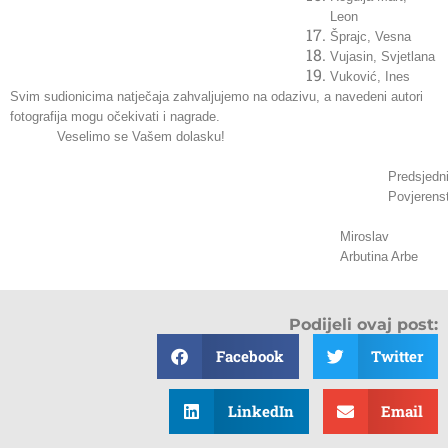
Leon
Šprajc, Vesna
Vujasin, Svjetlana
Vuković, Ines
Svim sudionicima natječaja zahvaljujemo na odazivu, a navedeni autori
fotografija mogu očekivati i nagrade.
Veselimo se Vašem dolasku!
Predsjedn
Povjerens
Miroslav
Arbutina Arbe
Podijeli ovaj post:
Facebook
Twitter
LinkedIn
Email