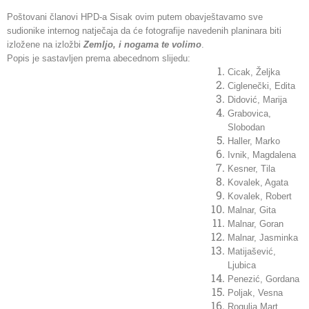
Poštovani članovi HPD-a Sisak ovim putem obavještavamo sve
sudionike internog natječaja da će fotografije navedenih planinara biti
izložene na izložbi
Zemljo, i nogama te volimo
.
Popis je sastavljen prema abecednom slijedu:
Cicak, Željka
Ciglenečki, Edita
Didović, Marija
Grabovica,
Slobodan
Haller, Marko
Ivnik, Magdalena
Kesner, Tila
Kovalek, Agata
Kovalek, Robert
Malnar, Gita
Malnar, Goran
Malnar, Jasminka
Matijašević,
Ljubica
Penezić, Gordana
Poljak, Vesna
Rogulja Mart,