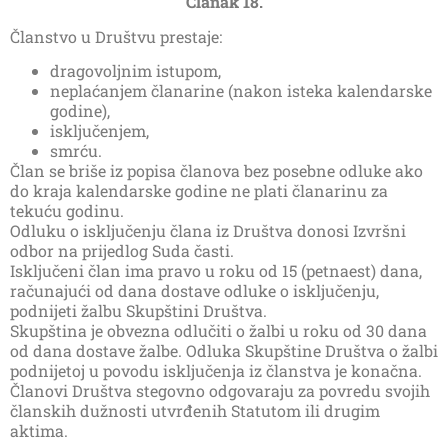
Članak 18.
Članstvo u Društvu prestaje:
dragovoljnim istupom,
neplaćanjem članarine (nakon isteka kalendarske
godine),
isključenjem,
smrću.
Član se briše iz popisa članova bez posebne odluke ako
do kraja kalendarske godine ne plati članarinu za
tekuću godinu.
Odluku o isključenju člana iz Društva donosi Izvršni
odbor na prijedlog Suda časti.
Isključeni član ima pravo u roku od 15 (petnaest) dana,
računajući od dana dostave odluke o isključenju,
podnijeti žalbu Skupštini Društva.
Skupština je obvezna odlučiti o žalbi u roku od 30 dana
od dana dostave žalbe. Odluka Skupštine Društva o žalbi
podnijetoj u povodu isključenja iz članstva je konačna.
Članovi Društva stegovno odgovaraju za povredu svojih
članskih dužnosti utvrđenih Statutom ili drugim
aktima.