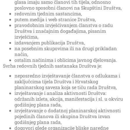
glasa imaju samo članovi tih tijela, odnosno
poslovno sposobni članovi na Skupštini Društva,
redovnim tjednim sastancima,
putem medija i web stranice Društva,
pravodobnim izvješćivanjem članstva o radu
Društva i značajnim događajima, pisanim
izvješćima,
izdavanjem publikacija Društva,
na posebnim skupovima ili na drugi prikladan
način,
ostalim načinima i oblicima javnog djelovanja.
Svrha redovnih tjednih sastanaka Društva je:
neposredno izvještavanje članstva o odlukama i
zaključcima tijela Društva i Hrvatskog
planinarskog saveza koja se tiču rada Društva,
izvještavanje i analiza aktivnosti Društva:
održanih izleta, akcija, manifestacija i sl. u okviru
godišnjeg plana rada,
izvještavanje o dodatnoj planinarskoj aktivnosti
pojedinih članova ili skupina Društva izvan
godišnjeg plana rada,
dogovori glede organizacije bliske naredne