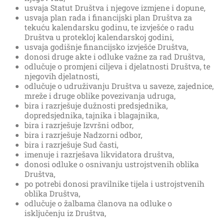
usvaja Statut Društva i njegove izmjene i dopune,
usvaja plan rada i financijski plan Društva za
tekuću kalendarsku godinu, te izvješće o radu
Društva u protekloj kalendarskoj godini,
usvaja godišnje financijsko izvješće Društva,
donosi druge akte i odluke važne za rad Društva,
odlučuje o promjeni ciljeva i djelatnosti Društva, te
njegovih djelatnosti,
odlučuje o udruživanju Društva u saveze, zajednice,
mreže i druge oblike povezivanja udruga,
bira i razrješuje dužnosti predsjednika,
dopredsjednika, tajnika i blagajnika,
bira i razrješuje Izvršni odbor,
bira i razrješuje Nadzorni odbor,
bira i razrješuje Sud časti,
imenuje i razrješava likvidatora društva,
donosi odluke o osnivanju ustrojstvenih oblika
Društva,
po potrebi donosi pravilnike tijela i ustrojstvenih
oblika Društva,
odlučuje o žalbama članova na odluke o
isključenju iz Društva,