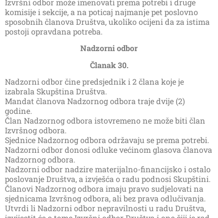
Izvršni odbor može imenovati prema potrebi i druge
komisije i sekcije, a na poticaj najmanje pet poslovno
sposobnih članova Društva, ukoliko ocijeni da za istima
postoji opravdana potreba.
Nadzorni odbor
Članak 30.
Nadzorni odbor čine predsjednik i 2 člana koje je
izabrala Skupština Društva.
Mandat članova Nadzornog odbora traje dvije (2)
godine.
Član Nadzornog odbora istovremeno ne može biti član
Izvršnog odbora.
Sjednice Nadzornog odbora održavaju se prema potrebi.
Nadzorni odbor donosi odluke većinom glasova članova
Nadzornog odbora.
Nadzorni odbor nadzire materijalno-financijsko i ostalo
poslovanje Društva, a izvješća o radu podnosi Skupštini.
Članovi Nadzornog odbora imaju pravo sudjelovati na
sjednicama Izvršnog odbora, ali bez prava odlučivanja.
Utvrdi li Nadzorni odbor nepravilnosti u radu Društva,
izvijestit će o tome Izvršni odbor Društva i one čiji je rad