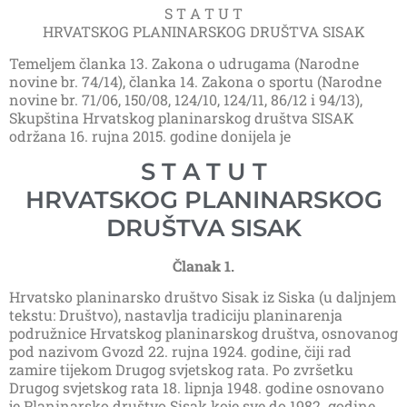
S T A T U T
HRVATSKOG PLANINARSKOG DRUŠTVA SISAK
Temeljem članka 13. Zakona o udrugama (Narodne
novine br. 74/14), članka 14. Zakona o sportu (Narodne
novine br. 71/06, 150/08, 124/10, 124/11, 86/12 i 94/13),
Skupština Hrvatskog planinarskog društva SISAK
održana 16. rujna 2015. godine donijela je
S T A T U T
HRVATSKOG PLANINARSKOG
DRUŠTVA SISAK
Članak 1.
Hrvatsko planinarsko društvo Sisak iz Siska (u daljnjem
tekstu: Društvo), nastavlja tradiciju planinarenja
podružnice Hrvatskog planinarskog društva, osnovanog
pod nazivom Gvozd 22. rujna 1924. godine, čiji rad
zamire tijekom Drugog svjetskog rata. Po zvršetku
Drugog svjetskog rata 18. lipnja 1948. godine osnovano
je Planinarsko društvo Sisak koje sve do 1982. godine