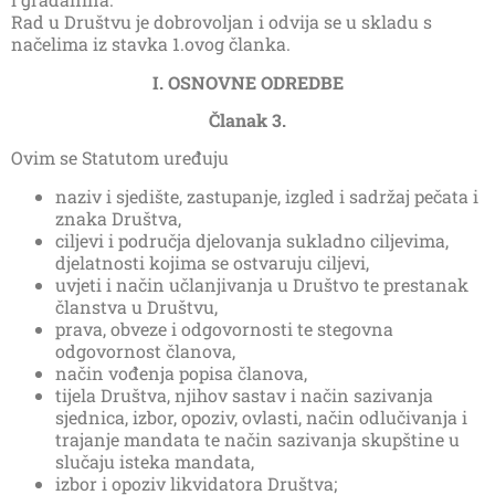
Rad u Društvu je dobrovoljan i odvija se u skladu s
načelima iz stavka 1.ovog članka.
I. OSNOVNE ODREDBE
Članak 3.
Ovim se Statutom uređuju
naziv i sjedište, zastupanje, izgled i sadržaj pečata i
znaka Društva,
ciljevi i područja djelovanja sukladno ciljevima,
djelatnosti kojima se ostvaruju ciljevi,
uvjeti i način učlanjivanja u Društvo te prestanak
članstva u Društvu,
prava, obveze i odgovornosti te stegovna
odgovornost članova,
način vođenja popisa članova,
tijela Društva, njihov sastav i način sazivanja
sjednica, izbor, opoziv, ovlasti, način odlučivanja i
trajanje mandata te način sazivanja skupštine u
slučaju isteka mandata,
izbor i opoziv likvidatora Društva;