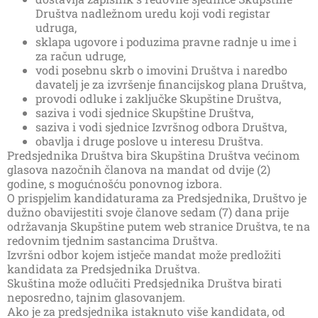
Društva nadležnom uredu koji vodi registar
udruga,
sklapa ugovore i poduzima pravne radnje u ime i
za račun udruge,
vodi posebnu skrb o imovini Društva i naredbo
davatelj je za izvršenje financijskog plana Društva,
provodi odluke i zaključke Skupštine Društva,
saziva i vodi sjednice Skupštine Društva,
saziva i vodi sjednice Izvršnog odbora Društva,
obavlja i druge poslove u interesu Društva.
Predsjednika Društva bira Skupština Društva većinom
glasova nazočnih članova na mandat od dvije (2)
godine, s mogućnošću ponovnog izbora.
O prispjelim kandidaturama za Predsjednika, Društvo je
dužno obavijestiti svoje članove sedam (7) dana prije
održavanja Skupštine putem web stranice Društva, te na
redovnim tjednim sastancima Društva.
Izvršni odbor kojem istječe mandat može predložiti
kandidata za Predsjednika Društva.
Skuština može odlučiti Predsjednika Društva birati
neposredno, tajnim glasovanjem.
Ako je za predsjednika istaknuto više kandidata, od