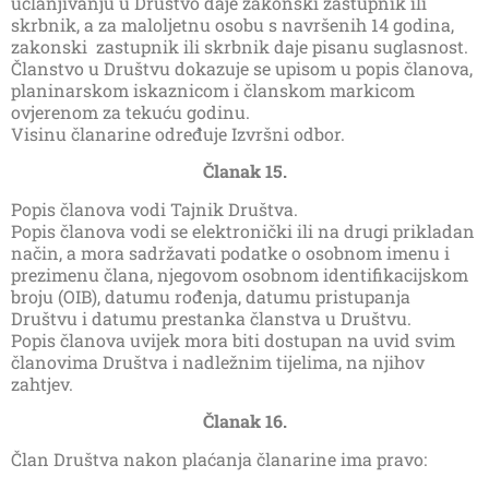
učlanjivanju u Društvo daje zakonski zastupnik ili
skrbnik, a za maloljetnu osobu s navršenih 14 godina,
zakonski zastupnik ili skrbnik daje pisanu suglasnost.
Članstvo u Društvu dokazuje se upisom u popis članova,
planinarskom iskaznicom i članskom markicom
ovjerenom za tekuću godinu.
Visinu članarine određuje Izvršni odbor.
Članak 15.
Popis članova vodi Tajnik Društva.
Popis članova vodi se elektronički ili na drugi prikladan
način, a mora sadržavati podatke o osobnom imenu i
prezimenu člana, njegovom osobnom identifikacijskom
broju (OIB), datumu rođenja, datumu pristupanja
Društvu i datumu prestanka članstva u Društvu.
Popis članova uvijek mora biti dostupan na uvid svim
članovima Društva i nadležnim tijelima, na njihov
zahtjev.
Članak 16.
Član Društva nakon plaćanja članarine ima pravo: