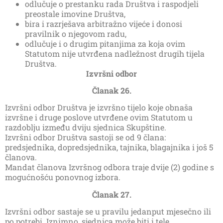
odlučuje o prestanku rada Društva i raspodjeli
preostale imovine Društva,
bira i razrješava arbitražno vijeće i donosi
pravilnik o njegovom radu,
odlučuje i o drugim pitanjima za koja ovim
Statutom nije utvrđena nadležnost drugih tijela
Društva.
Izvršni odbor
Članak 26.
Izvršni odbor Društva je izvršno tijelo koje obnaša
izvršne i druge poslove utvrđene ovim Statutom u
razdoblju između dviju sjednica Skupštine.
Izvršni odbor Društva sastoji se od 9 člana:
predsjednika, dopredsjednika, tajnika, blagajnika i još 5
članova.
Mandat članova Izvršnog odbora traje dvije (2) godine s
mogućnošću ponovnog izbora.
Članak 27.
Izvršni odbor sastaje se u pravilu jedanput mjesečno ili
po potrebi. Iznimno, sjednica može biti i tele