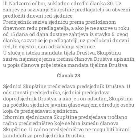
ili Nadzorni odbor, sukladno odredbi članka 30. Uz
zahtjev za sazivanje Skupštine predlagatelji su obvezni
predložiti dnevni red sjednice.
Predsjednik saziva sjednicu prema predloženom
dnevnom redu predlagatelja, a ako je ne sazove u roku
od 15 dana od dana dostave zahtjeva iz stavka 5. ovog
članka, sazvat će je predlagatelji, uz predloženi dnevni
red, te mjesto i dan održavanja sjednice.
U slučaju isteka mandata tijela Društva, Skupštinu
saziva najmanje jedna trećina članova Društva upisanih
u popis članova prije isteka mandata tijelima Društva.
Članak 23.
Sjednici Skupštine predsjedava predsjednik Društva. U
odsutnosti predsjednika, sjednici predsjedava
dopredsjednik Društva, a ako je i on odsutan, Skupština
na početku sjednice javnim glasovanjem određuje osobu
koja će predsjedavati sjednicom.
Izbornim sjednicama Skupštine predsjedava tročlano
radno predsjedništvo koje se bira između članova
Skupštine. U radno predsjedništvo ne mogu biti birani
kandidati za predsjednika Društva.