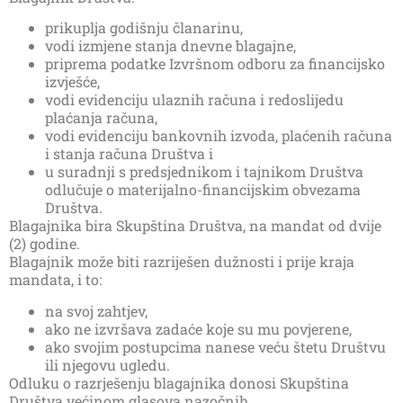
prikuplja godišnju članarinu,
vodi izmjene stanja dnevne blagajne,
priprema podatke Izvršnom odboru za financijsko
izvješće,
vodi evidenciju ulaznih računa i redoslijedu
plaćanja računa,
vodi evidenciju bankovnih izvoda, plaćenih računa
i stanja računa Društva i
u suradnji s predsjednikom i tajnikom Društva
odlučuje o materijalno-financijskim obvezama
Društva.
Blagajnika bira Skupština Društva, na mandat od dvije
(2) godine.
Blagajnik može biti razriješen dužnosti i prije kraja
mandata, i to:
na svoj zahtjev,
ako ne izvršava zadaće koje su mu povjerene,
ako svojim postupcima nanese veću štetu Društvu
ili njegovu ugledu.
Odluku o razrješenju blagajnika donosi Skupština
Društva većinom glasova nazočnih