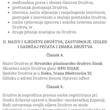
međusobna prava i obveze članova Društva,
prestanak postojanja Društva,
imovina, način stjecanja i raspolaganja imovinom,
postupak s imovinom u slučaju prestanka Društva,
način rješavanja sporova i sukoba interesa unutar
Društva, te
druga pitanja značajna za Društvo.
II. NAZIV I SJEDIŠTE DRUŠTVA, ZASTUPANJE, IZGLED
I SADRŽAJ PEČATA I
ZNAKA DRUŠTVA
Članak 4.
Naziv Društva je:
Hrvatsko planinarsko društvo Sisak
.
Skraćeni naziv Društva glasi:
HPD SISAK
.
Sjedište Društva je u
Sisku, Ivana Meštrovića 32
.
Odluku o adresi Društva donosi Upravni odbor.
Članak 5.
Društvo je neprofitna pravna osoba registrirana pri
Uredu državne uprave u Sisačko–moslavačkoj županiji.
Radi ostvarenja svojih ciljeva Društvo se može
učlanjivati u saveze i druge udruge i organizacije ako to