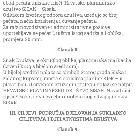
obod pečata upisane riječi: Hrvatsko planinarsko
društvo SISAK – Sisak.
Odlukom Izvršnog odbora društva, uređuje se broj
pečata, način korištenja i čuvanje pečata.
Za računovodstvene i administrativne poslove
upotrebljava se pečat Društva istog sadržaja i oblika,
promjera 20 mm.
Članak 8.
Znak Društva je okruglog oblika, planinarska markacija
(crveni krug s bijelom sredinom).
U bijeloj sredini nalaze se simboli Starog grada Siska i
zidanog kupskog mosta s obrisima planine Klek – u
plavoj boji. U crvenom kružnom prstenu nalazi se natpis
HRVATSKO PLANINARSKO DRUŠTVO SISAK. Navodnici
riječi Sisak su dva cvijeta runolista koji odvajaju naziv
SISAK.
III. CILJEVI, PODRUČJA DJELOVANJA SUKLADNO
CILJEVIMA I
DJELATNOSTIMA DRUŠTVA
Članak 9.