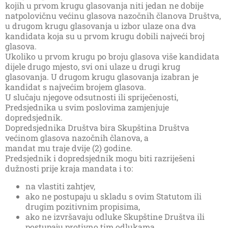
kojih u prvom krugu glasovanja niti jedan ne dobije
natpolovičnu većinu glasova nazočnih članova Društva,
u drugom krugu glasovanja u izbor ulaze ona dva
kandidata koja su u prvom krugu dobili najveći broj
glasova.
Ukoliko u prvom krugu po broju glasova više kandidata
dijele drugo mjesto, svi oni ulaze u drugi krug
glasovanja. U drugom krugu glasovanja izabran je
kandidat s najvećim brojem glasova.
U slučaju njegove odsutnosti ili spriječenosti,
Predsjednika u svim poslovima zamjenjuje
dopredsjednik.
Dopredsjednika Društva bira Skupština Društva
većinom glasova nazočnih članova, a
mandat mu traje dvije (2) godine.
Predsjednik i dopredsjednik mogu biti razriješeni
dužnosti prije kraja mandata i to:
na vlastiti zahtjev,
ako ne postupaju u skladu s ovim Statutom ili
drugim pozitivnim propisima,
ako ne izvršavaju odluke Skupštine Društva ili
postupaju protivno tim odlukama,