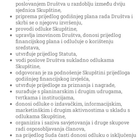
poslovanjem Društva u razdoblju između dviju
sjednica Skupštine,
priprema prijedlog godišnjeg plana rada Društva i
skrbi se o njegovu izvršenju,
provodi odluke Skupštine,
upravlja imovinom Društva, donosi prijedlog
financijskog plana i odlučuje o korištenju
sredstava,
utvrđuje prijedlog Statuta,
vodi poslove Društva sukladno odlukama
Skupštine,
odgovoran je za podnošenje Skupštini prijedloga
godišnjeg financijskog izvješća,
utvrđuje prijedloge za priznanja i nagrade,
surađuje s planinarskim i drugim udrugama,
tvrtkama i institucijama,
donosi odluke o izdavačkim, informacijskim,
marketinškim i drugim aktivnostima u skladu s
odlukama Skupštine,
organizira i saziva savjetovanja i druge skupove
radi osposobljavanja članova,
na prijedlog Suda časti donosi odluku o isključenju