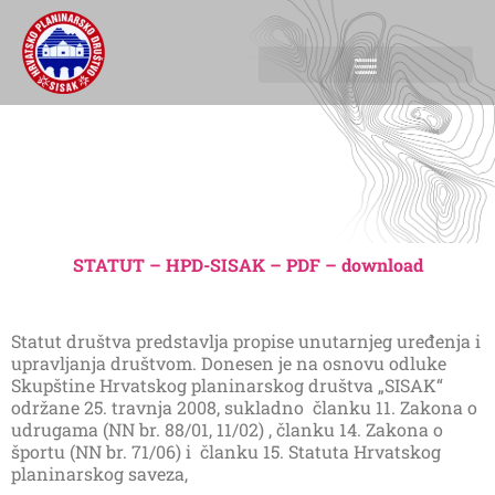
STATUT – HPD-SISAK – PDF – download
Statut društva predstavlja propise unutarnjeg uređenja i
upravljanja društvom. Donesen je na osnovu odluke
Skupštine Hrvatskog planinarskog društva „SISAK“
održane 25. travnja 2008, sukladno članku 11. Zakona o
udrugama (NN br. 88/01, 11/02) , članku 14. Zakona o
športu (NN br. 71/06) i članku 15. Statuta Hrvatskog
planinarskog saveza,