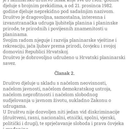
djeluje s brojnim prekidima, a od 21. prosinca 1982.
godine djeluje neprekidno pod sadašnjim nazivom.
Društvo je dragovoljna, samostalna, interesna i
izvanstranačka udruga ljubitelja planina i planinske
prirode, te prirodnih i povijesnih znamenitosti u
planinama.
Svojim radom njeguje i razvija planinarske vještine i
rekreaciju, jača ljubav prema prirodi, čovjeku i svojoj
domovini Republici Hrvatskoj.
Društvo je dobrovoljno udruženo u Hrvatski planinarski
savez.
Članak 2.
Društvo djeluje u skladu s načelom neovisnosti,
načelom javnosti, načelom demokratskog ustroja,
načelom neprofitnosti i načelom slobodnog
sudjelovanja u javnom životu, sukladno Zakonu o
udrugama.
U Društvu nije dozvoljen niti jedan vid diskriminacije
(društveni, rasni, nacionalni, etnički, spolni, vjerski,
politički i drugi), te sprječavanje sloboda i prava čovjeka
i građanina.