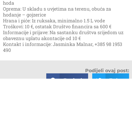
hoda
Oprema: U skladu s uvjetima na terenu, obuća za
hodanje – gojzerice
Hrana i piće: Iz ruksaka, minimalno 1.5 L vode
Troškovi: 10 €, ostatak Društvo financira sa 600 €
Informacije i prijave: Na sastanku društva srijedom uz
obaveznu uplatu akontacije od 10 €
Kontakt i informacije: Jasminka Malnar, +385 98 1953
490
Podijeli ovaj post:
Facebook
Twitter
LinkedIn
Email
PRETHODNI
SLIJEDEĆI
9. pohod Duginom planinarskom obilaznicom na Risnjaku
IZLET: KOZJAK IZNAD KAŠTELA, 14. i 15.10.2023.