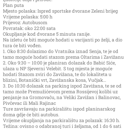
Plan puta
Mjesto polaska: Ispred sportske dvorane Zeleni brijeg
Vrijeme polaska: 5:00 h
Prijevoz: Autobusom
Povratak: oko 22:00 sata
Okupljanje kod dvorane 5 minuta ranije.
Na izletu će biti moguće hodati u varijanti po želji, a dio
tura će biti vođen.
1. Oko 8:30 dolazimo do Vratnika iznad Senja, te je od
tamo moguće hodati stazom prema Oltarima i Zavižanu
2. Oko 9:30 – 10:00 je planiran dolazak do Babić Siće,
ulaza u NP Sjeverni Velebit. S tog mjesta je moguće
hodati Stazom zviri do Zavižana, te do lokaliteta u
blizini, Botanički vrt, Zavižanska kosa, Vučjak…
3. Do 10:30 dolazak na parking ispod Zavižana, te se od
tamo može Premužićevom prema Rossijevoj kolibi uz
penjanje na Gromovaču, na Veliki Zavižan i Balinovac,
Pivčevac ili Mali Rajinac
Ture završavaju na parkiralištu ispod planinarskog
doma gdje će biti autobus.
Vrijeme okupljanja na parkiralištu za polazak: 16:30 h.
Težina: ovisno o odabranoj turi i željama, od 1 do 6 sati