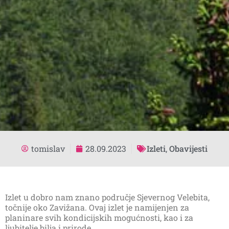
tomislav
28.09.2023
Izleti
,
Obavijesti
Izlet u dobro nam znano područje Sjevernog Velebita,
točnije oko Zavižana. Ovaj izlet je namijenjen za
planinare svih kondicijskih mogućnosti, kao i za
ljubitelje bilja i prirode.