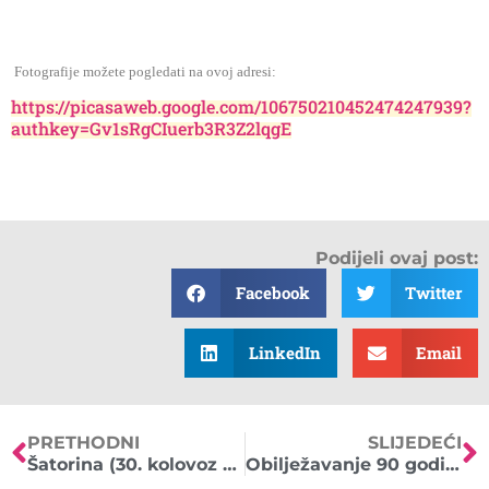
Fotografije možete pogledati na ovoj adresi:
https://picasaweb.google.com/106750210452474247939?
authkey=Gv1sRgCIuerb3R3Z2lqgE
Podijeli ovaj post:
Facebook
Twitter
LinkedIn
Email
PRETHODNI
SLIJEDEĆI
Šatorina (30. kolovoz 2014.)
Obilježavanje 90 godina tradicije planinarstva u Sisku