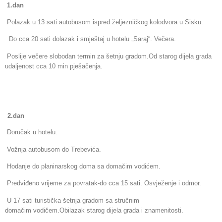
1.
dan
Polazak u 13 sati autobusom ispred željezničkog kolodvora u Sisku.
Do cca 20 sati dolazak i smještaj u hotelu „Saraj“. Večera.
Poslije večere slobodan termin za šetnju gradom.Od starog dijela
grada
udaljenost cca 10 min pješačenja.
2.
dan
Doručak u hotelu.
Vožnja autobusom do Trebevića.
Hodanje do planinarskog doma sa domačim vodićem.
Predviđeno vrijeme za povratak-do cca 15 sati.
Osvježenje i odmor.
U 17 sati turistička šetnja gradom sa stručnim
domačim
vodičem.Obilazak starog dijela grada i znamenitosti.