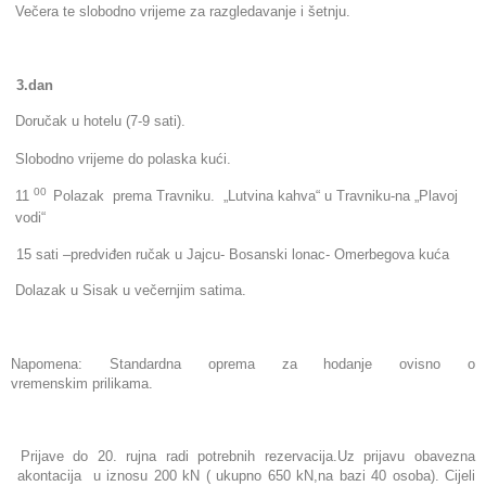
Večera te
slobodno vrijeme za razgledavanje i šetnju.
3.
dan
Doručak u hotelu (7-9 sati).
Slobodno vrijeme do polaska kući.
00
11
Polazak prema Travniku.
„Lutvina kahva“ u Travniku-na „Plavoj
vodi“
15 sati –predviđen ručak u Jajcu- Bosanski lonac-
Omerbegova kuća
Dolazak u Sisak u večernjim satima.
Napomena: Standardna oprema za hodanje ovisno o
vremenskim
prilikama.
Prijave do 20. rujna radi potrebnih rezervacija.Uz prijavu obavezna
akontacija u iznosu 200 kN ( ukupno 650 kN,na bazi 40 osoba).
Cijeli