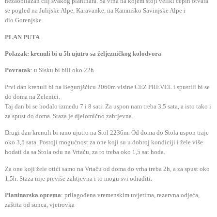
nezaobilazan cilj svakog planinara. Sa vrha na kojem stoji veliki cepin otvara
se pogled na Julijske Alpe, Karavanke, na Kamniško Savinjske Alpe i
dio
Gorenjske.
PLAN PUTA
Polazak:
krenuli bi u 5h ujutro sa željezničkog kolodvora
Povratak
:
u Sisku bi bili oko 22h
Prvi dan krenuli bi na Begunjščicu 2060m visine CEZ PREVEL i spustili bi se
do doma na Zelenici.
Taj dan bi se hodalo između 7 i 8 sati. Za uspon nam treba 3,5 sata, a isto tako i
za spust do doma. Staza je djelomično zahtjevna.
Drugi dan krenuli bi rano ujutro na Stol 2236m. Od doma do Stola uspon traje
oko 3,5 sata. Postoji mogućnost za one koji su u dobroj kondiciji i žele više
hodati da sa Stola odu na Vrtaču, za to treba oko 1,5 sat hoda.
Za one koji žele otići samo na Vrtaču od doma do vrha treba 2h, a za spust oko
1,5h. Staza nije previše zahtjevna i to mogu svi odraditi.
Planinarska oprema
:
prilagođena vremenskim uvjetima, rezervna odjeća,
zaštita od sunca, vjetrovka