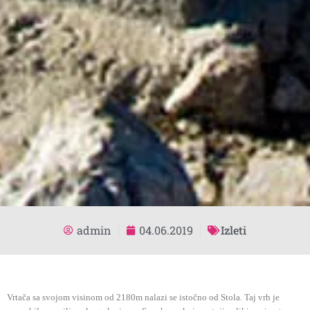
admin
04.06.2019
Izleti
Vrtača sa svojom visinom od 2180m nalazi se istočno od Stola. Taj vrh je