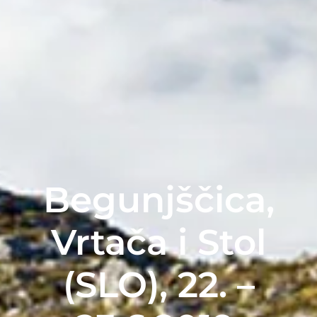
Begunjščica,
Vrtača i Stol
(SLO), 22. –