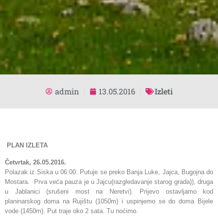
admin
13.05.2016
Izleti
PLAN IZLETA
Četvrtak, 26.05.2016.
Polazak iz Siska u 06:00. Putuje se preko Banja Luke, Jajca, Bugojna do
Mostara. Prva veća pauza je u Jajcu(razgledavanje starog grada)), druga
u Jablanici (srušeni most na Neretvi). Prijevo ostavljamo kod
planinarskog doma na Rujištu (1050m) i uspinjemo se do doma Bijele
vode (1450m). Put traje oko 2 sata. Tu noćimo.