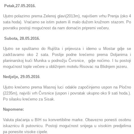
Petak,27.05.2016.
Ujutro polazimo prema Zelenoj glavi(2013m), najvišem vrhu Prenja (oko 4
sata hoda). Vraćamo se istim putem ili malo dužom kružnom stazom. Po
povratku postoji mogućnost da nam domaćin pripremi večeru.
Subota, 28.05.2016.
Ujutro se spuštamo do Rujišta i prijevoza i idemo u Mostar gdje se
zadržavamo oko 2 sata. Poslije podne krećemo prema Doljanima i
planinarskoj kući Munika u podnožju Čvrsnice, gdje noćimo.
I tu postoji
mogućnost tople večere u obližnjem motelu Risovac na Blidnjem jezeru.
Nedjelje, 29.05.2016
.
Ujutro krećemo prema Masnoj luci odakle započinjemo uspon na Pločno
(2235m), najviši vrh Čvrsnice (uspon i povratak ukupno oko 9 sati hoda.).
Po silasku krećemo za Sisak.
Napomene:
Valuta plaćanja u BIH su konvertibilne marke. Obavezno ponesti osobnu
iskaznicu ili putovnicu. Postoji mogućnost snijega u visokim predjelima
pa ponesite visoke cipele.