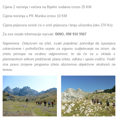
Cijena 2 noćenja i večera na Bijelim vodama iznosi 25 KM
Cijena noćenja u PK Munika iznosi 10 KM
Cijena prijevoza ovisiti će o vrsti prijevoza i broju učesnika (oko 270 Kn)
Za sve ostale informacije nazvati:
ĐINO, 098 910 5567
Napomena: Odazivom na izlet, svaki pojedinac potvrđuje da ispunjava
zdravstvene i psihofizičke uvjete za sigurno sudjelovanje na istom, da
izletu pristupa na osobnu odgovornost, te da će se u skladu s
planinarskom etikom pridržavati plana izleta, odluka i uputa vodiča. Vodič
ima pravo izmjene programa izleta obziromna objektivne okolnosti na
terenu.