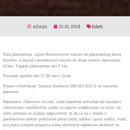
admin
01.01.2018
Izleti
Ruta planinarenja: uspon Bikčevićevom stazom do planinarskog doma
Runolist, a silazak Leustekovom stazom do donje stanice sljemenske
žičare. Trajanje planinarenja oko 5 sati.
Povratak otprilike oko 17.00 sati u Sisak.
Prijave i informacije: Suzana Stanković 098 913 9113 ili na sastanku
planinara.
Napomena: Odazivom na izlet, svaki pojedinac potvrđuje da ispunjava
zdravstvene i psihofizičke uvjete za sigurno sudjelovanje na istom, da
izletu pristupa na osobnu odgovornost, te da će se u skladu s
planinarskom etikom pridržavati plana izleta, odluka i uputa vodiča. Vodič
ima pravo izmjene programa izleta obziromna objektivne okolnosti na