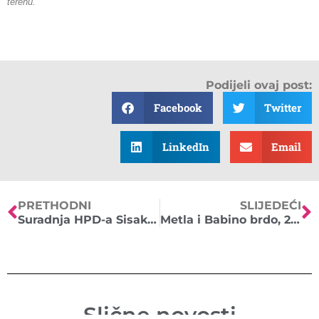
terenu.
Podijeli ovaj post:
Facebook
Twitter
LinkedIn
Email
PRETHODNI
SLIJEDEĆI
Suradnja HPD-a Sisak i Gimnazije Sisak
Metla i Babino brdo, 20. 01.2018.
Slične novosti