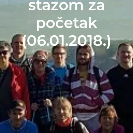
stazom za
početak
(06.01.2018.)