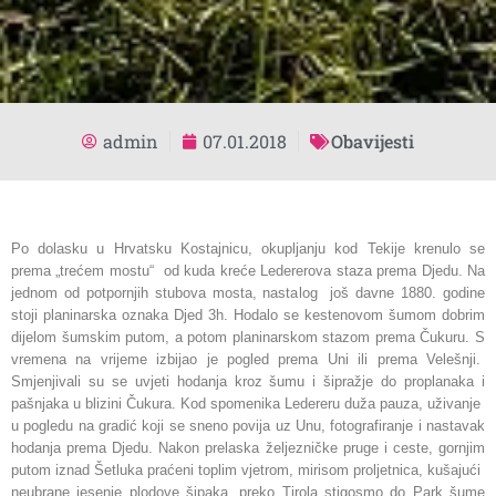
admin
07.01.2018
Obavijesti
Po dolasku u Hrvatsku Kostajnicu, okupljanju kod Tekije krenulo se
prema „trećem mostu“ od kuda kreće Ledererova staza prema Djedu. Na
jednom od potpornjih stubova mosta, nastalog još davne 1880. godine
stoji planinarska oznaka Djed 3h. Hodalo se kestenovom šumom dobrim
dijelom šumskim putom, a potom planinarskom stazom prema Čukuru. S
vremena na vrijeme izbijao je pogled prema Uni ili prema Velešnji.
Smjenjivali su se uvjeti hodanja kroz šumu i šipražje do proplanaka i
pašnjaka u blizini Čukura. Kod spomenika Ledereru duža pauza, uživanje
u pogledu na gradić koji se sneno povija uz Unu, fotografiranje i nastavak
hodanja prema Djedu. Nakon prelaska željezničke pruge i ceste, gornjim
putom iznad Šetluka praćeni toplim vjetrom, mirisom proljetnica, kušajući
neubrane jesenje plodove šipaka, preko Tirola stigosmo do Park šume