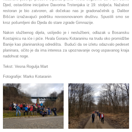
Djed, ostavštine inicijative Davorina Trstenjaka iz 19. stoljeća. Nažalost
restoran je bio zatvoren, ali dočekao nas je gradonačelnik g. Dalibor
Bišćan izražavajući podršku novoosnovanom društvu. Spustili smo se
kroz pošumljeni dio Djeda do stare zgrade Gimnazije.
Nakon službenog dijela, uslijedio je i neslužbeni, odlazak u Bosansku
Kostajnicu na iće i piće. Hvala Goranu Kotaraninu na trudu oko promidžbe
Banije kao planinarskog odredišta. Budući da se izletu odazvalo pedeset
planinara, očito je da ima interesa za upoznavanje ovog uspavanog kraja
nadohvat noge.
Tekst: Vesna Rogulja Mart
Fotografije: Marko Kotaranin