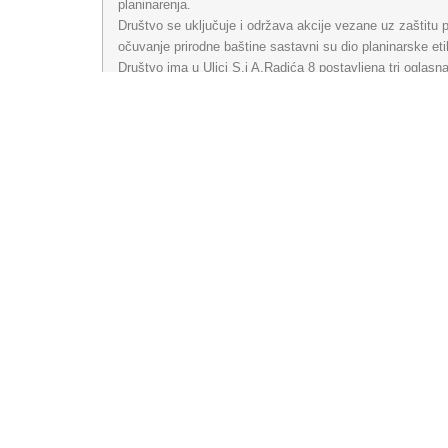
planinarenja.
Društvo se uključuje i održava akcije vezane uz zaštitu pri
očuvanje prirodne baštine sastavni su dio planinarske eti
Društvo ima u Ulici S.i A.Radića 8 postavljena tri oglasna
izleta, i time pridonose upoznavanju svih građana s ljep