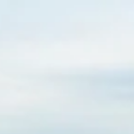
Početna
Plan izleta
O nama
Š