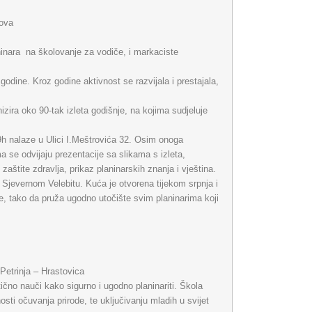
tova
ninara na školovanje za vodiče, i markaciste
godine. Kroz godine aktivnost se razvijala i prestajala,
zira oko 90-tak izleta godišnje, na kojima sudjeluje
9h nalaze u Ulici I.Meštrovića 32. Osim onoga
 se odvijaju prezentacije sa slikama s izleta,
zaštite zdravlja, prikaz planinarskih znanja i vještina.
Sjevernom Velebitu. Kuća je otvorena tijekom srpnja i
e, tako da pruža ugodno utočište svim planinarima koji
etrinja – Hrastovica
tično nauči kako sigurno i ugodno planinariti. Škola
nosti očuvanja prirode, te uključivanju mladih u svijet