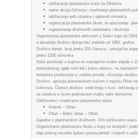
održavanje planinarske kuće na Oltarima
radne akcija čišćenja i markiranja planinarskih pu
održavanje web stranice i oglasnih ormarića
organizacija planinarske škole, te upućivanje pla
organiziranje društvenih sastanaka i druženja
Organizirana planinarska aktivnost u Sisku traje od 1924.
a današnje društvo djeluje bez prekida od 1982. godine.
Društvo danas broji preko 250 članova, i prosječno organi
preko 1200 učesnika.
Naše prostorije u kojima se sastajemo svake srijede u 1
planinarskog «gdje smo bili i kamo idemo», na sastancima
tematska predavanja iz zaštite prirode, očuvanja okoliša, 
Društvo upravlja planinarskom kućom u mjestu Oltari na 
kolovoza. Članovi društva vode brigu o kući, održavaju j
se zateknu u ovom prekrasnom kutku naše domovine.
Održavamo i markiramo planinarske staze:
Vratnik – Oltari
Oltari – Babić dolac – Oltari
Zajedno s planinarskim društvom Zrin održavamo stazu P
Organiziramo planinarsku školu u kojoj se teorijski i prak
daje poticaj razvitku ljubavi prema prirodi i svijesti o važ