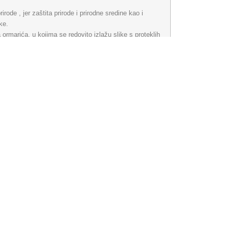
rode , jer zaštita prirode i prirodne sredine kao i
ke.
 ormarića, u kojima se redovito izlažu slike s proteklih
otama gorskog i planinarskog kraja.