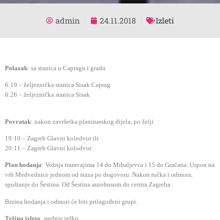
admin
24.11.2018
Izleti
Polazak
: sa stanica u Capragu i gradu
6:19 – željeznička stanica Sisak Caprag
6:26 – željeznička stanica Sisak
Povratak
: nakon završetka planinarskog dijela, po želji
19:10 – Zagreb Glavni kolodvor ili
20:11 – Zagreb Glavni kolodvor
Plan hodanja
: Vožnja tramvajima 14 do Mihaljevca i 15 do Gračana. Uspon na
vrh Medvednice jednom od staza po dogovoru. Nakon ručka i odmora,
spuštanje do Šestina. Od Šestina autobusom do centra Zagreba.
Brzina hodanja i odmori će biti prilagođeni grupi.
Težina izleta
: srednje teško.