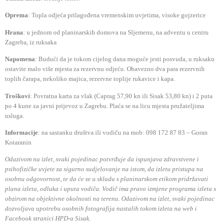
Oprema
: Topla odjeća prilagođena vremenskim uvjetima, visoke gojzerice
Hrana
: u jednom od planinarskih domova na Sljemenu, na adventu u centru
Zagreba, iz ruksaka
Napomena
: Budući da je tokom cijelog dana moguće jesti posvuda, u ruksaku
ostavite malo više mjesta za rezervnu odjeću. Obavezno dva para rezervnih
toplih čarapa, nekoliko majica, rezervne toplije rukavice i kapa.
Troškovi
: Povratna karta za vlak (Caprag 57,90 kn ili Sisak 53,80 kn) i 2 puta
po 4 kune za javni prijevoz u Zagrebu. Plaća se na licu mjesta pružateljima
usluga.
Informacije
: na sastanku društva ili vodiču na mob: 098 172 87 83 – Goran
Kotaranin
Odazivom na izlet, svaki pojedinac potvrđuje da ispunjava zdravstvene i
psihofizičke uvjete za sigurno sudjelovanje na istom, da izletu pristupa na
osobnu odgovornost, te da će se u skladu s planinarskom etikom pridržavati
plana izleta, odluka i uputa vodiča. Vodič ima pravo izmjene programa izleta s
obzirom na objektivne okolnosti na terenu. Odazivom na izlet, svaki pojedinac
dozvoljava upotrebu osobnih fotografija nastalih tokom izleta na web i
Facebook stranici HPD-a Sisak.