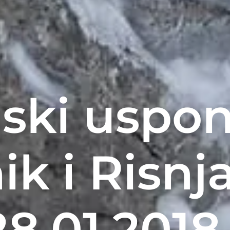
ski uspon
k i Risnja
28.01.2018.