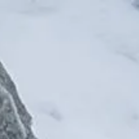
Početna
Plan izleta
O nama
Š