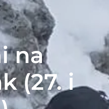
i na
k (27. i
)