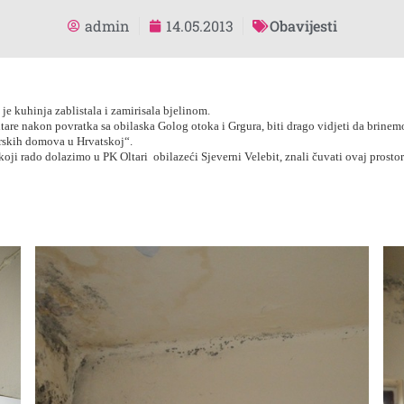
admin
14.05.2013
Obavijesti
je kuhinja zablistala i zamirisala bjelinom.
are nakon povratka sa obilaska Golog otoka i Grgura, biti drago vidjeti da brinem
arskih domova u Hrvatskoj“.
 koji rado dolazimo u PK Oltari obilazeći Sjeverni Velebit, znali čuvati ovaj prosto