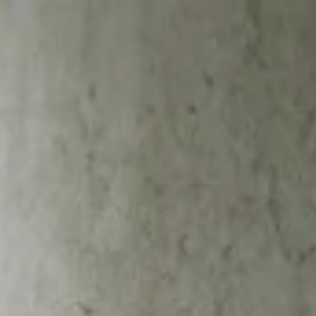
Početna
Plan izleta
O nama
Š