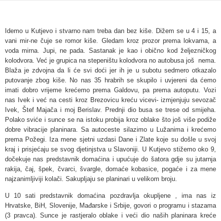
Idemo u Kutjevo i stvarno nam treba dan bez kiše. Dižem se u 4 i 15, a
vani mir-ne čuje se romor kiše. Gledam kroz prozor prema lokvama, a
voda mirna. Jupi, ne pada. Sastanak je kao i obično kod željezničkog
kolodvora. Već je grupica na stepeništu kolodvora no autobusa još nema.
Blaža je zdvojna da li će svi doći jer ih je u subotu sedmero otkazalo
putovanje zbog kiše. No nas 35 hrabrih se skupilo i uvjereni da ćemo
imati dobro vrijeme krećemo prema Galdovu, pa prema autoputu. Vozi
nas Ivek i već na cesti kroz Brezovicu kreću vicevi- izmjenjuju sevozač
Ivek, Štef Majača i moj Berislav. Prednji dio busa se trese od smijeha.
Polako sviće i sunce se na istoku probija kroz oblake što još više podiže
dobre vibracije planinara. Sa autoceste silazimo u Lužanima i krećemo
prema Požegi. Iza mene sjetni uzdasi Dane i Zlate koje su došle u svoj
kraj i prisjećaju se svog djetinjstva u Slavoniji. U Kutjevo stižemo oko 9,
dočekuje nas predstavnik domaćina i upućuje do šatora gdje su jutarnja
rakija, čaj, špek, čvarci, švargle, domaće kobasice, pogaće i za mene
najzanimljiviji kolači. Sakupljaju se planinari u velikom broju.
U 10 sati predstavnik domaćina pozdravlja okupljene , ima nas iz
Hrvatske, BiH, Slovenije, Mađarske i Srbije, govori o programu i stazama
(3 pravca). Sunce je rastjeralo oblake i veći dio naših planinara kreće