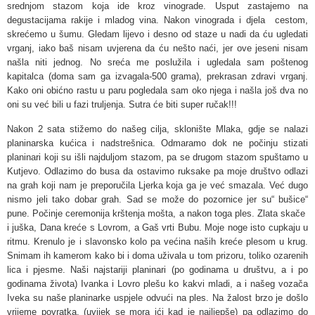
srednjom stazom koja ide kroz vinograde. Usput zastajemo na
degustacijama rakije i mladog vina. Nakon vinograda i djela cestom,
skrećemo u šumu. Gledam lijevo i desno od staze u nadi da ću ugledati
vrganj, iako baš nisam uvjerena da ću nešto naći, jer ove jeseni nisam
našla niti jednog. No sreća me poslužila i ugledala sam poštenog
kapitalca (doma sam ga izvagala-500 grama), prekrasan zdravi vrganj.
Kako oni obićno rastu u paru pogledala sam oko njega i našla još dva no
oni su već bili u fazi truljenja. Sutra će biti super ručak!!!
Nakon 2 sata stižemo do našeg cilja, sklonište Mlaka, gdje se nalazi
planinarska kućica i nadstrešnica. Odmaramo dok ne počinju stizati
planinari koji su išli najduljom stazom, pa se drugom stazom spuštamo u
Kutjevo. Odlazimo do busa da ostavimo ruksake pa moje društvo odlazi
na grah koji nam je preporučila Ljerka koja ga je već smazala. Već dugo
nismo jeli tako dobar grah. Sad se može do pozornice jer su“ bušice“
pune. Počinje ceremonija krštenja mošta, a nakon toga ples. Zlata skače
i juška, Dana kreće s Lovrom, a Gaš vrti Bubu. Moje noge isto cupkaju u
ritmu. Krenulo je i slavonsko kolo pa većina naših kreće plesom u krug.
Snimam ih kamerom kako bi i doma uživala u tom prizoru, toliko ozarenih
lica i pjesme. Naši najstariji planinari (po godinama u društvu, a i po
godinama života) Ivanka i Lovro plešu ko kakvi mladi, a i našeg vozača
Iveka su naše planinarke uspjele odvući na ples. Na žalost brzo je došlo
vrijeme povratka, (uvijek se mora ići kad je najljepše) pa odlazimo do