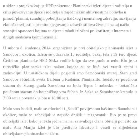
u sklopu projekta koji je HPD pokrenuo: Planinarski izleti djece i roditelja u
cilju povezivanja djece i roditelja u zajedničkim aktivnostima boravka u
prirodi/planini, suradnji, poboljšanju fizičkog i mentalnog zdravlja, razvijanju
ekološke svijesti, općenito njegovanju zdravih stilova života i na taj način
smanjiti opasnosti kojima su djeca i mladi izloženi pri korištenju Interneta i
drugih sredstava komuniciranja.
U subotu 8. studenog 2014. organiziran je prvi obiteljsko planinarski izlet u
Samobor i okolicu. Izletu se odazvalo 15 roditelja, baka, teta i 19 tero djece.
Četiri su planinarke HPD Siska vodile brigu da sve prođe u redu. Bio je to
turističko planinarski izlet nakon kojega su se kući svi vratili sretni i
zadovoljni. U turističkom dijelu posjetili smo Samoborski muzej, Stari grad
Samobor i Rudnik sveta Barbara u Rudama. Planinarilo, hodalo se poučnom
stazom do Starog grada Samobora na brdu Tepec i rudarsko – botaničko
poučnom stazom do botaničkog vrta Suban. Iz Siska za Samobor se krenulo u
7:00 sati a povratak je bio u 18:00 sati.
Malo smo hodali, malo se educirali i „šetali“ povijesnom baštinom Samobora i
okolice, malo se zabavljali a najviše družili i razgovarali. Bio je to pravi
obiteljski izlet kako je rekla jedna mama, za svakoga člana obitelji ponešto.Za
malu Anu Mariju izlet je bio predivno iskustvo i veseli se slijedećem
obiteljskom planinarskom izletu.