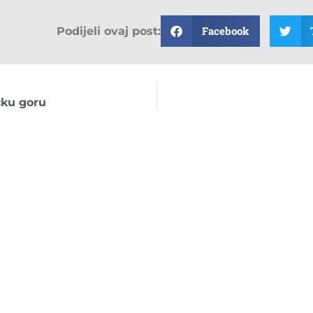
Facebook
Podijeli ovaj post:
čku goru
Slične novosti
OBAVIJESTI