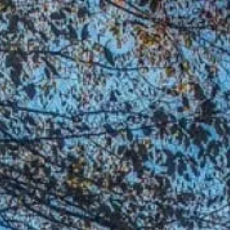
Početna
Plan izleta
O nama
Š