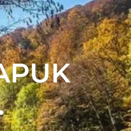
APUK
.