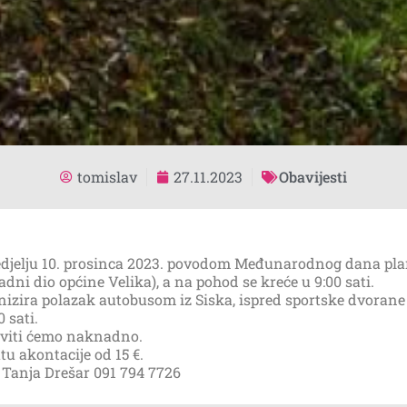
tomislav
27.11.2023
Obavijesti
edjelju 10. prosinca 2023. povodom Međunarodnog dana pla
dni dio općine Velika), a na pohod se kreće u 9:00 sati.
zira polazak autobusom iz Siska, ispred sportske dvorane Z
 sati.
javiti ćemo naknadno.
tu akontacije od 15 €.
 Tanja Drešar 091 794 7726