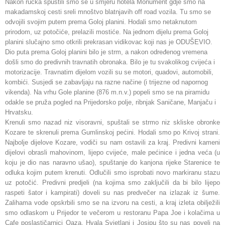
Nakon ručka spustili smo se u smjeru hotela Monument gdje smo na
makadamskoj cesti sreli mnoštvo blatnjavih off road vozila. Tu smo se
odvojili svojim putem prema Goloj planini. Hodali smo netaknutom
prirodom, uz potočiće, prelazili mostiće. Na jednom dijelu prema Goloj
planini slučajno smo otkrili prekrasan vidikovac koji nas je ODUŠEVIO.
Dio puta prema Goloj planini bilo je strm, a nakon određenog vremena
došli smo do predivnih travnatih obronaka. Bilo je tu svakolikog cvijeća i
motorizacije. Travnatim dijelom vozili su se motori, quadovi, automobili,
kombići. Susjedi se zabavljaju na razne načine (i trijezne od napornog
vikenda). Na vrhu Gole planine (876 m.n.v.) popeli smo se na piramidu
odakle se pruža pogled na Prijedorsko polje, ribnjak Saničane, Manjaču i
Hrvatsku.
Krenuli smo nazad niz visoravni, spuštali se strmo niz skliske obronke
Kozare te skrenuli prema Gumlinskoj pećini. Hodali smo po Krivoj strani.
Najbolje dijelove Kozare, vodiči su nam ostavili za kraj. Predivni kameni
dijelovi obrasli mahovinom, lijepo cvijeće, male pećinice i jedna veća (u
koju je dio nas naravno ušao), spuštanje do kanjona rijeke Starenice te
odluka kojim putem krenuti. Odlučili smo isprobati novo markiranu stazu
uz potočić. Predivni predjeli (na kojima smo zaključili da bi bilo lijepo
raspeti šator i kampirati) doveli su nas predvečer na izlazak iz šume.
Zalihama vode opskrbili smo se na izvoru na cesti, a kraj izleta obilježili
smo odlaskom u Prijedor te večerom u restoranu Papa Joe i kolačima u
Cafe poslastičarnici Oaza. Hvala Svjetlani i Josipu što su nas poveli na