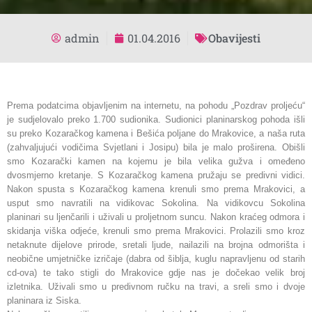
admin
01.04.2016
Obavijesti
Prema podatcima objavljenim na internetu, na pohodu „Pozdrav proljeću“
je sudjelovalo preko 1.700 sudionika. Sudionici planinarskog pohoda išli
su preko Kozaračkog kamena i Bešića poljane do Mrakovice, a naša ruta
(zahvaljujući vodičima Svjetlani i Josipu) bila je malo proširena. Obišli
smo Kozarački kamen na kojemu je bila velika gužva i omeđeno
dvosmjerno kretanje. S Kozaračkog kamena pružaju se predivni vidici.
Nakon spusta s Kozaračkog kamena krenuli smo prema Mrakovici, a
usput smo navratili na vidikovac Sokolina. Na vidikovcu Sokolina
planinari su ljenčarili i uživali u proljetnom suncu. Nakon kraćeg odmora i
skidanja viška odjeće, krenuli smo prema Mrakovici. Prolazili smo kroz
netaknute dijelove prirode, sretali ljude, nailazili na brojna odmorišta i
neobične umjetničke izričaje (dabra od šiblja, kuglu napravljenu od starih
cd-ova) te tako stigli do Mrakovice gdje nas je dočekao velik broj
izletnika. Uživali smo u predivnom ručku na travi, a sreli smo i dvoje
planinara iz Siska.