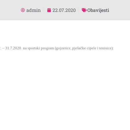
admin
22.07.2020
Obavijesti
 – 31.7.2020. n
a sportski program (gojzerice, pješačke cipele i tenisice):