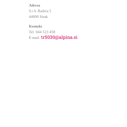
Adresa
S.i A. Radića 5
44000 Sisak
Kontakt
Tel: 044 523 458
tr5030@alpina.si
E-mail:
PRETHODNI
Izlet na Bjelolasicu (12.7.2020.)