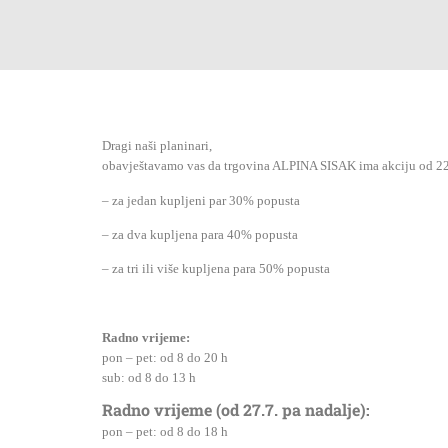
Dragi naši planinari,
obavještavamo vas da trgovina ALPINA SISAK ima akciju od 22.
– za jedan kupljeni par 30% popusta
– za dva kupljena para 40% popusta
– za tri ili više kupljena para 50% popusta
Radno vrijeme:
pon – pet: od 8 do 20 h
sub: od 8 do 13 h
Radno vrijeme (od 27.7. pa nadalje):
pon – pet: o
d 8 do 18 h