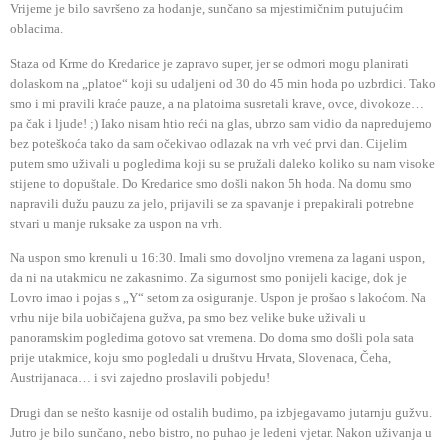
Vrijeme je bilo savršeno za hodanje, sunčano sa mjestimičnim putujućim
oblacima.
Staza od Krme do Kredarice je zapravo super, jer se odmori mogu planirati
dolaskom na „platoe“ koji su udaljeni od 30 do 45 min hoda po uzbrdici. Tako
smo i mi pravili kraće pauze, a na platoima susretali krave, ovce, divokoze…
pa čak i ljude! ;) Iako nisam htio reći na glas, ubrzo sam vidio da napredujemo
bez poteškoća tako da sam očekivao odlazak na vrh već prvi dan. Cijelim
putem smo uživali u pogledima koji su se pružali daleko koliko su nam visoke
stijene to dopuštale. Do Kredarice smo došli nakon 5h hoda. Na domu smo
napravili dužu pauzu za jelo, prijavili se za spavanje i prepakirali potrebne
stvari u manje ruksake za uspon na vrh.
Na uspon smo krenuli u 16:30. Imali smo dovoljno vremena za lagani uspon,
da ni na utakmicu ne zakasnimo. Za sigurnost smo ponijeli kacige, dok je
Lovro imao i pojas s „Y“ setom za osiguranje. Uspon je prošao s lakoćom. Na
vrhu nije bila uobičajena gužva, pa smo bez velike buke uživali u
panoramskim pogledima gotovo sat vremena. Do doma smo došli pola sata
prije utakmice, koju smo pogledali u društvu Hrvata, Slovenaca, Čeha,
Austrijanaca… i svi zajedno proslavili pobjedu!
Drugi dan se nešto kasnije od ostalih budimo, pa izbjegavamo jutarnju gužvu.
Jutro je bilo sunčano, nebo bistro, no puhao je ledeni vjetar. Nakon uživanja u