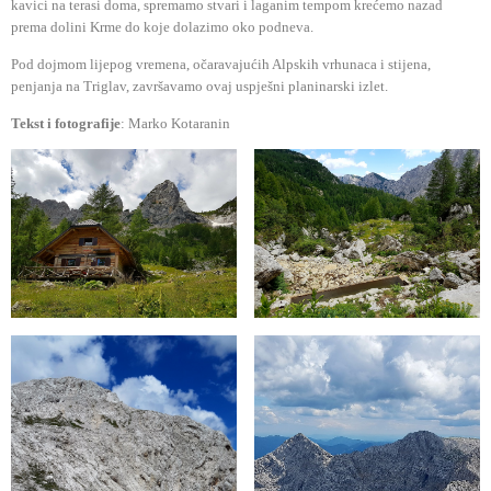
kavici na terasi doma, spremamo stvari i laganim tempom krećemo nazad
prema dolini Krme do koje dolazimo oko podneva.
Pod dojmom lijepog vremena, očaravajućih Alpskih vrhunaca i stijena,
penjanja na Triglav, završavamo ovaj uspješni planinarski izlet.
Tekst i fotografije
: Marko Kotaranin