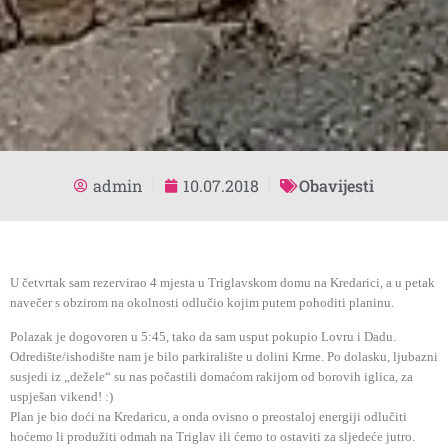
admin
10.07.2018
Obavijesti
U četvrtak sam rezervirao 4 mjesta u Triglavskom domu na Kredarici, a u petak
navečer s obzirom na okolnosti odlučio kojim putem pohoditi planinu.
Polazak je dogovoren u 5:45, tako da sam usput pokupio Lovru i Dadu.
Odredište/ishodište nam je bilo parkiralište u dolini Krme. Po dolasku, ljubazni
susjedi iz „dežele“ su nas počastili domaćom rakijom od borovih iglica, za
uspješan vikend! :)
Plan je bio doći na Kredaricu, a onda ovisno o preostaloj energiji odlučiti
hoćemo li produžiti odmah na Triglav ili ćemo to ostaviti za sljedeće jutro.