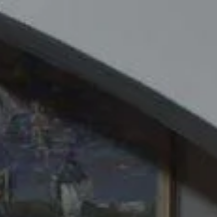
Početna
Plan izleta
O nama
Š