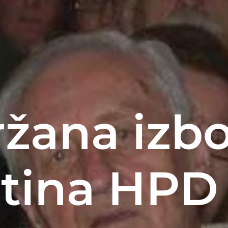
žana izb
tina HPD