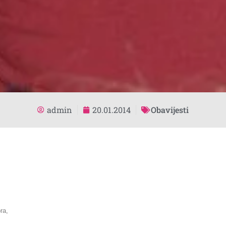
admin
20.01.2014
Obavijesti
ra,