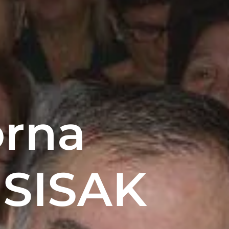
orna
 SISAK