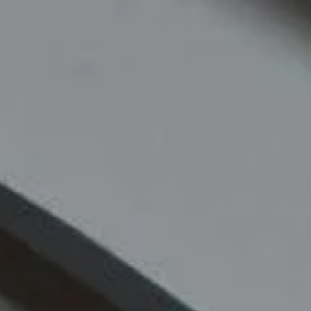
kola / edukacija
Novosti
Kontakt