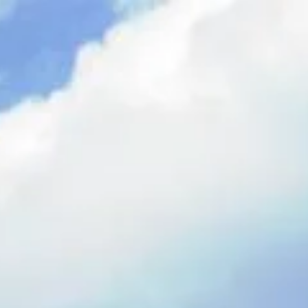
Početna
Plan izleta
O nama
Š