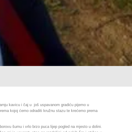
utarnju kavicu i čaj u još uspavanom gradiću pijemo u
u prema kojoj ćemo odraditi kružnu stazu te krećemo prema
orovu šumu i vrlo brzo puca lijep pogled na mjesto u dolini.