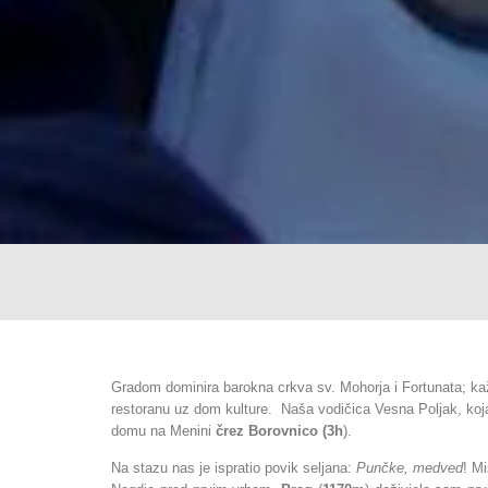
Gradom dominira barokna crkva sv. Mohorja i Fortunata; kažu
restoranu uz dom kulture. Naša vodičica Vesna Poljak, koja
domu na Menini
črez Borovnico (3h
).
Na stazu nas je ispratio povik seljana:
Punčke, medved
! M