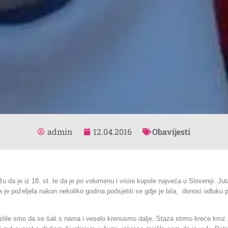
admin
12.04.2016
Obavijesti
 da je iz 18. st. te da je po volumenu i visini kupole najveća u Sloveniji. J
 je poželjela nakon nekoliko godina podsjetiti se gdje je bila, donosi odluk
islile smo da se šali s nama i veselo krenusmo dalje. Staza strmo kreće kroz b