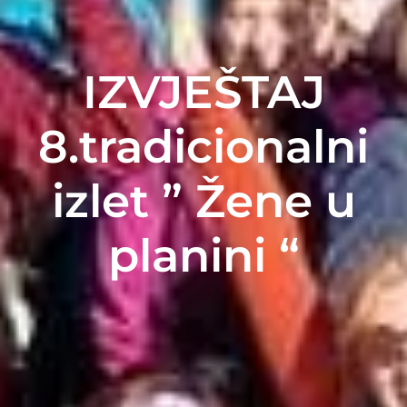
IZVJEŠTAJ
8.tradicionalni
izlet ” Žene u
planini “