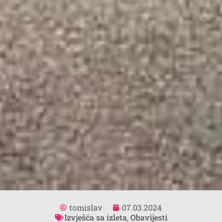
tomislav
07.03.2024
Izvješća sa izleta
,
Obavijesti