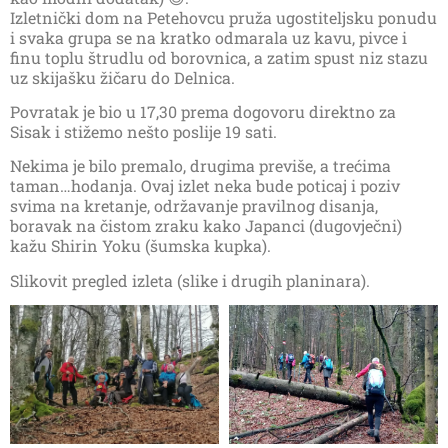
Izletnički dom na Petehovcu pruža ugostiteljsku ponudu
i svaka grupa se na kratko odmarala uz kavu, pivce i
finu toplu štrudlu od borovnica, a zatim spust niz stazu
uz skijašku žičaru do Delnica.
Povratak je bio u 17,30 prema dogovoru direktno za
Sisak i stižemo nešto poslije 19 sati.
Nekima je bilo premalo, drugima previše, a trećima
taman…hodanja. Ovaj izlet neka bude poticaj i poziv
svima na kretanje, održavanje pravilnog disanja,
boravak na čistom zraku kako Japanci (dugovječni)
kažu Shirin Yoku (šumska kupka).
Slikovit pregled izleta (slike i drugih planinara).