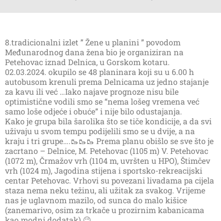
8.tradicionalni izlet ” Žene u planini ” povodom
Međunarodnog dana žena bio je organiziran na
Petehovac iznad Delnica, u Gorskom kotaru.
02.03.2024. okupilo se 48 planinara koji su u 6.00 h
autobusom krenuli prema Delnicama uz jedno stajanje
za kavu ili već …Iako najave prognoze nisu bile
optimistične vodili smo se “nema lošeg vremena već
samo loše odjeće i obuće” i nije bilo odustajanja.
Kako je grupa bila šarolika što se tiče kondicije, a da svi
uživaju u svom tempu podijelili smo se u dvije, a na
kraju i tri grupe….🥾🥾🥾 Prema planu obišlo se sve što je
zacrtano – Delnice, M. Petehovac (1105 m) V. Petehovac
(1072 m), Črmažov vrh (1104 m, uvršten u HPO), Štimčev
vrh (1024 m), Jagodina stijena i sportsko-rekreacijski
centar Petehovac. Vrhovi su povezani livadama pa cijela
staza nema neku težinu, ali užitak za svakog. Vrijeme
nas je uglavnom mazilo, od sunca do malo kišice
(zanemarivo, osim za trkače u prozirnim kabanicama
kao modni dodatak) 😉.