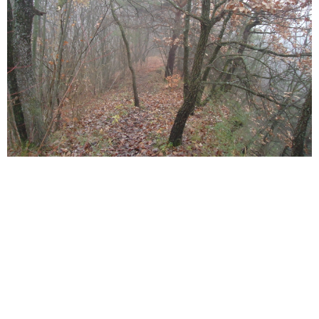
Podijeli ovaj post:
Facebook
Twitter
LinkedIn
Email