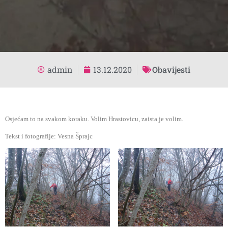
admin
13.12.2020
Obavijesti
Osjećam to na svakom koraku. Volim Hrastovicu, zaista je volim.
Tekst i fotografije: Vesna Šprajc