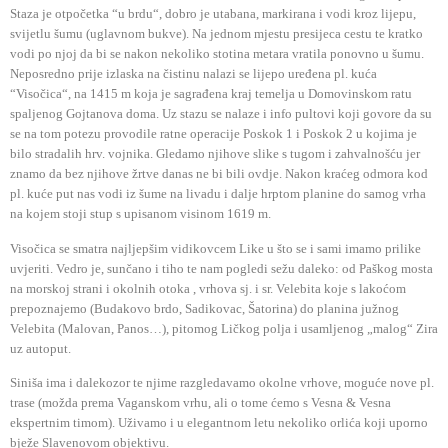
Staza je otpočetka “u brdu“, dobro je utabana, markirana i vodi kroz lijepu,
svijetlu šumu (uglavnom bukve). Na jednom mjestu presijeca cestu te kratko
vodi po njoj da bi se nakon nekoliko stotina metara vratila ponovno u šumu.
Neposredno prije izlaska na čistinu nalazi se lijepo uređena pl. kuća
“Visočica“, na 1415 m koja je sagrađena kraj temelja u Domovinskom ratu
spaljenog Gojtanova doma. Uz stazu se nalaze i info pultovi koji govore da su
se na tom potezu provodile ratne operacije Poskok 1 i Poskok 2 u kojima je
bilo stradalih hrv. vojnika. Gledamo njihove slike s tugom i zahvalnošću jer
znamo da bez njihove žrtve danas ne bi bili ovdje. Nakon kraćeg odmora kod
pl. kuće put nas vodi iz šume na livadu i dalje hrptom planine do samog vrha
na kojem stoji stup s upisanom visinom 1619 m.
Visočica se smatra najljepšim vidikovcem Like u što se i sami imamo prilike
uvjeriti. Vedro je, sunčano i tiho te nam pogledi sežu daleko: od Paškog mosta
na morskoj strani i okolnih otoka , vrhova sj. i sr. Velebita koje s lakoćom
prepoznajemo (Budakovo brdo, Sadikovac, Šatorina) do planina južnog
Velebita (Malovan, Panos…), pitomog Ličkog polja i usamljenog „malog“ Zira
uz autoput.
Siniša ima i dalekozor te njime razgledavamo okolne vrhove, moguće nove pl.
trase (možda prema Vaganskom vrhu, ali o tome ćemo s Vesna & Vesna
ekspertnim timom). Uživamo i u elegantnom letu nekoliko orlića koji uporno
bježe Slavenovom objektivu.