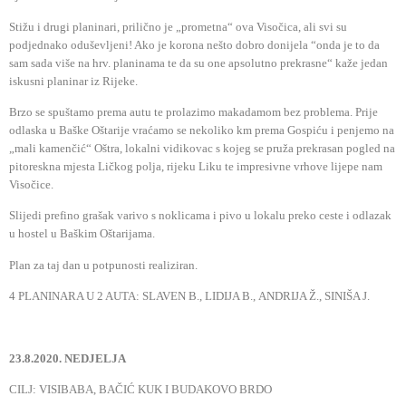
Stižu i drugi planinari, prilično je „prometna“ ova Visočica, ali svi su
podjednako oduševljeni! Ako je korona nešto dobro donijela “onda je to da
sam sada više na hrv. planinama te da su one apsolutno prekrasne“ kaže jedan
iskusni planinar iz Rijeke.
Brzo se spuštamo prema autu te prolazimo makadamom bez problema. Prije
odlaska u Baške Oštarije vraćamo se nekoliko km prema Gospiću i penjemo na
„mali kamenčić“ Oštra, lokalni vidikovac s kojeg se pruža prekrasan pogled na
pitoreskna mjesta Ličkog polja, rijeku Liku te impresivne vrhove lijepe nam
Visočice.
Slijedi prefino grašak varivo s noklicama i pivo u lokalu preko ceste i odlazak
u hostel u Baškim Oštarijama.
Plan za taj dan u potpunosti realiziran.
4 PLANINARA U 2 AUTA: SLAVEN B., LIDIJA B.,
ANDRIJA Ž., SINIŠA J.
23.8.2020. NEDJELJA
CILJ: VISIBABA, BAČIĆ KUK I BUDAKOVO BRDO