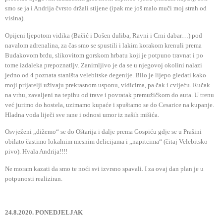
smo se ja i Andrija čvrsto držali stijene (ipak me još malo muči moj strah od
visina).
Opijeni ljepotom vidika (Bačić i Došen duliba, Ravni i Crni dabar…) pod
navalom adrenalina, za čas smo se spustili i lakim korakom krenuli prema
Budakovom brdu, slikovitom gorskom hrbatu koji je potpuno travnat i po
tome izdaleka prepoznatljv. Zanimljivo je da se u njegovoj okolini nalazi
jedno od 4 poznata staništa velebitske degenije. Bilo je lijepo gledati kako
moji prijatelji uživaju prekrasnom usponu, vidicima, pa čak i cvijeću. Ručak
na vrhu, zavaljeni na tepihu od trave i povratak premužičkom do auta. U trenu
već jurimo do hostela, uzimamo kupaće i spuštamo se do Cesarice na kupanje.
Hladna voda liječi sve rane i odnosi umor iz naših mišića.
Osvježeni „dižemo“ se do Oštarija i dalje prema Gospiću gdje se u Prašini
obilato častimo lokalnim mesnim delicijama i „napitcima“ (čitaj Velebitsko
pivo). Hvala Andrija!!!!
Ne moram kazati da smo te noći svi izvrsno spavali.
I za ovaj dan plan je u
potpunosti realiziran.
24.8.2020. PONEDJELJAK