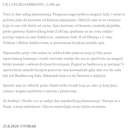
CILJ:VELIKI SADIKOVAC (1286 m)
Treći je dan našeg planinarenja. Prognoza nagovještava moguću kišu i vjetar te
početni plan da krenemo od Kubusa mijenjamo. Odlučili smo se za varijantu
koja će nas više štititi od vjetra. Zato krećemo od hostela i (nekad) skijališta,
preko grebena Sladovačkog brda (1241m), spuštamo se na cestu odakle
počinje uspon na sam Sadikovac, istaknuto brdo JI od Oštarija s 2 vrha,
Velikim i Malim Sadikovcem, te prostranom livadom između njih.
Neposredno prije vrha nalazi se velika krška jama uz koju je bilo puno
isprevrtanog kamenja i svježe izrovane zemlje što nas je upučivalo na mogući
bliski kontakt s nekom divljom životinjom. Pogled sa Sadikovca je prelijep! S
opetovanim samodivljenjem ponovno smo konstatirali gdje smo sve do sada
bili (od Budakovog brda, Dabarskih kukova do Šatorine u daljini).
Spustiti smo se odlučili preko Sladovačke livade koja je, iako je kraj ljeta,
zelena i bogata različitim cvijećem i plodovima.
Za Andriju i Sinišu ovo je zadnji dan zajedničkog planinarenja. Vraćaju se u
Sisak, a moja malenkost i Slaven nastavljaju svoju ljetnu avanturu…
25.8.2020. UTORAK