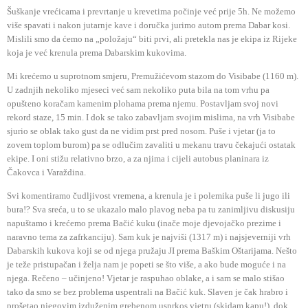
Šuškanje vrećicama i prevrtanje u krevetima počinje već prije 5h. Ne možemo
više spavati i nakon jutarnje kave i doručka jurimo autom prema Dabar kosi.
Mislili smo da ćemo na „položaju“ biti prvi, ali pretekla nas je ekipa iz Rijeke
koja je već krenula prema Dabarskim kukovima.
Mi krećemo u suprotnom smjeru, Premužićevom stazom do Visibabe (1160 m).
U zadnjih nekoliko mjeseci već sam nekoliko puta bila na tom vrhu pa
opušteno koračam kamenim plohama prema njemu. Postavljam svoj novi
rekord staze, 15 min. I dok se tako zabavljam svojim mislima, na vrh Visibabe
sjurio se oblak tako gust da ne vidim prst pred nosom. Puše i vjetar (ja to
zovem toplom burom) pa se odlučim zavaliti u mekanu travu čekajući ostatak
ekipe. I oni stižu relativno brzo, a za njima i cijeli autobus planinara iz
Čakovca i Varaždina.
Svi komentiramo čudljivost vremena, a krenula je i polemika puše li jugo ili
bura!? Sva sreća, u to se ukazalo malo plavog neba pa tu zanimljivu diskusiju
napuštamo i krećemo prema Bačić kuku (inače moje djevojačko prezime i
naravno tema za zafrkanciju). Sam kuk je najviši (1317 m) i najsjeverniji vrh
Dabarskih kukova koji se od njega pružaju JI prema Baškim Oštarijama. Nešto
je teže pristupačan i želja nam je popeti se što više, a ako bude moguće i na
njega. Rečeno – učinjeno! Vjetar je raspuhao oblake, a i sam se malo stišao
tako da smo se bez problema uspentrali na Bačić kuk. Slaven je čak hrabro i
prošetao njegovim izduženim grebenom usprkos vjetru (skidam kapu!), dok