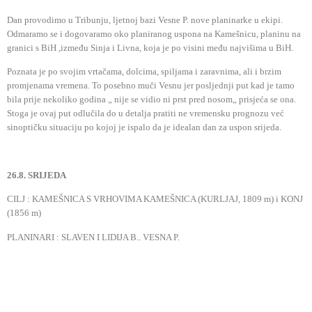
Dan provodimo u Tribunju, ljetnoj bazi Vesne P. nove planinarke u ekipi.
Odmaramo se i dogovaramo oko planiranog uspona na Kamešnicu, planinu na
granici s BiH ,između Sinja i Livna, koja je po visini među najvišima u BiH.
Poznata je po svojim vrtačama, dolcima, spiljama i zaravnima, ali i brzim
promjenama vremena. To posebno muči Vesnu jer posljednji put kad je tamo
bila prije nekoliko godina „ nije se vidio ni prst pred nosom„ prisjeća se ona.
Stoga je ovaj put odlučila do u detalja pratiti ne vremensku prognozu već
sinoptičku situaciju po kojoj je ispalo da je idealan dan za uspon srijeda.
26.8. SRIJEDA
CILJ : KAMEŠNICA S VRHOVIMA KAMEŠNICA (KURLJAJ, 1809 m) i KONJ
(1856 m)
PLANINARI : SLAVEN I LIDIJA B.,
VESNA P.
Točno u 4.30 h krenuli smo iz Tribunja prema Sinju tj. Trilju i Otoku do
Donjih Korita, zaseoku podno Kamešnice. Do tuda cesta je OK. Ovdje se auto
može ostaviti međutim mi smo se odlučili odvesti do Gornjih Korita, 10 tak km
više i tako si skratiti put u oba smjera za cca 2 h. Cesta je makadamska, a