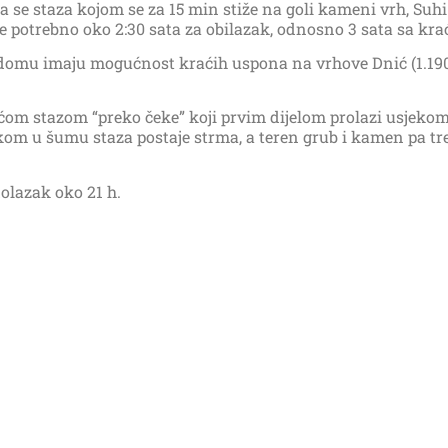
 se staza kojom se za 15 min stiže na goli kameni vrh, Suhi
je potrebno oko 2:30 sata za obilazak, odnosno 3 sata sa kr
a domu imaju mogućnost kraćih uspona na vrhove Dnić (1.19
ćom stazom “preko čeke” koji prvim dijelom prolazi usjeko
skom u šumu staza postaje strma, a teren grub i kamen pa tr
olazak oko 21 h.
vremenskim prilikama.
ti uz obaveznu akontaciju 25 eura (na bazi 35 putnika).
550 625