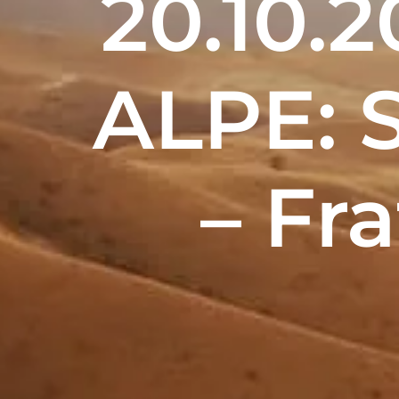
20.10.
ALPE: S
– Fr