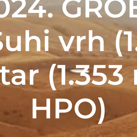
2024. GR
uhi vrh (
atar (1.353
HPO)