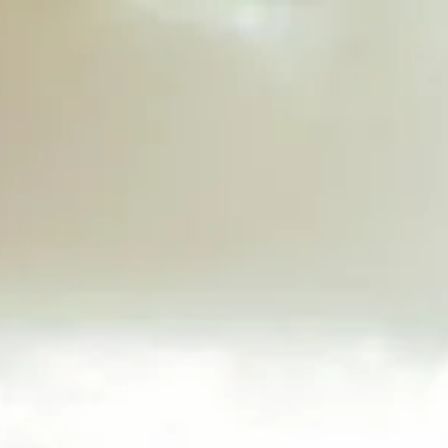
Početna
Plan izleta
O nama
Š