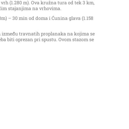
 vrh (1.280 m). Ova kružna tura od tek 3 km,
aćim stajanjima na vrhovima.
0m) – 30 min od doma i Ćunina glava (1.158
m između travnatih proplanaka na kojima se
eba biti oprezan pri spustu. Ovom stazom se