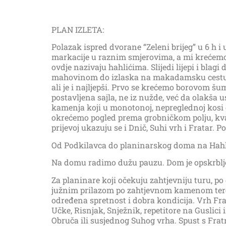
PLAN IZLETA:
Polazak ispred dvorane “Zeleni brijeg” u 6 h i
markacije u raznim smjerovima, a mi krećemo
ovdje nazivaju hahlićima. Slijedi lijepi i bl
mahovinom do izlaska na makadamsku cestu ko
ali je i najljepši. Prvo se krećemo borovom š
postavljena sajla, ne iz nužde, već da olakš
kamenja koji u monotonoj, nepreglednoj kosi
okrećemo pogled prema grobničkom polju, kvarn
prijevoj ukazuju se i Dnič, Suhi vrh i Fratar.
Od Podkilavca do planinarskog doma na Hahliću
Na domu radimo dužu pauzu. Dom je opskrbljen
Za planinare koji očekuju zahtjevniju turu, 
južnim prilazom po zahtjevnom kamenom tere
određena spretnost i dobra kondicija. Vrh Fra
Učke, Risnjak, Snježnik, repetitore na Guslici
Obruča ili susjednog Suhog vrha. Spust s Fr