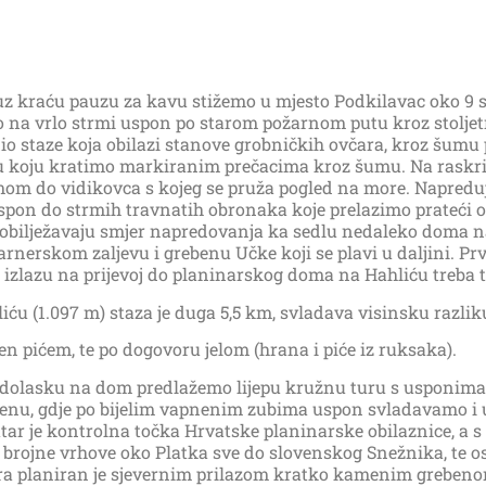
 uz kraću pauzu za kavu stižemo u mjesto Podkilavac oko 9 s
 na vrlo strmi uspon po starom požarnom putu kroz stoljet
agi dio staze koja obilazi stanove grobničkih ovčara, kroz š
ju kratimo markiranim prečacima kroz šumu. Na raskrižju 
umom do vidikovca s kojeg se pruža pogled na more. Napredu
a uspon do strmih travnatih obronaka koje prelazimo prateć
 obilježavaju smjer napredovanja ka sedlu nedaleko doma n
erskom zaljevu i grebenu Učke koji se plavi u daljini. Prvi
 Po izlazu na prijevoj do planinarskog doma na Hahliću treba
 (1.097 m) staza je duga 5,5 km, svladava visinsku razliku 
 pićem, te po dogovoru jelom (hrana i piće iz ruksaka).
po dolasku na dom predlažemo lijepu kružnu turu s usponima 
nu, gdje po bijelim vapnenim zubima uspon svladavamo i u
tar je kontrolna točka Hrvatske planinarske obilaznice, a s
 i brojne vrhove oko Platka sve do slovenskog Snežnika, te o
atra planiran je sjevernim prilazom kratko kamenim grebe