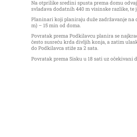
Na otprilike sredini spusta prema domu odvaja
svladava dodatnih 440 m visinske razlike, te 
Planinari koji planiraju duže zadržavanje n
m) – 15 min od doma.
Povratak prema Podkilavcu planira se najkra
često susreću krda divljih konja, a zatim ula
do Podkilavca stiže za 2 sata.
Povratak prema Sisku u 18 sati uz očekivani d
Oprema standardna planinarska uvjetovana 
Prijava na izlet na sastanku srijedom od 19 sa
Izlet vodi i organizira Marina Dujmušić 098/9
06:00 – 09:00 vožnja Sisak – Podkilavac
09:00 – 12:00 uspon “preko kolci”
12:00 – 16:00 Teža tura: Dnić – Fratar – Suhi
Lakša tura: Dnić – Ćunina glava