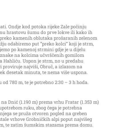
ati. Ondje kod potoka rijeke Zale počinju
nu hrastovu šumu do prve lokve ili kako ih
umu preko kamenih oblutaka prošaranih zelenom
odabiremo put “preko kolci” koji je strm,
jemo po kamenoj strmini gdje je u dijelu
i oznake na kolcima učvrščenih gomilom
a Hahliću. Uspon je strm, no u predahu
 proviruje najviši, Obruč, a izlazom na
 tek desetak minuta, te nema više uspona.
od 780 m, te je potrebno 2:30 – 3 h hoda.
na Dnić (1.190 m) prema vrhu Fratar (1.353 m)
potrebom ruku, zbog čega je potrebna
 njega se pruža otvoren pogled na greben
stale vrhove Grobničkih alpi poput najvišeg
nom, te zatim šumskim stazama prema domu.