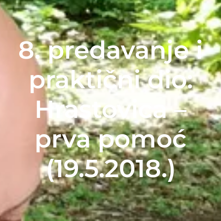
8. predavanje i
praktični dio:
Hrastovica –
prva pomoć
(19.5.2018.)