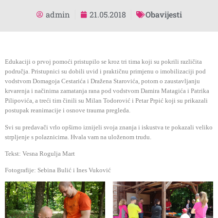
admin
21.05.2018
Obavijesti
Edukaciji o prvoj pomoći pristupilo se kroz tri tima koji su pokrili različita
područja. Pristupnici su dobili uvid i praktičnu primjenu o imobilizaciji pod
vodstvom Domagoja Cestarića i Dražena Starovića, potom o zaustavljanju
krvarenja i načinima zamatanja rana pod vodstvom Damira Matagića i Patrika
Pilipovića, a treći tim činili su Milan Todorović i Petar Prpić koji su prikazali
postupak reanimacije i osnove trauma pregleda.
Svi su predavači vrlo opširno iznijeli svoja znanja i iskustva te pokazali veliko
strpljenje s polaznicima. Hvala vam na uloženom trudu.
Tekst: Vesna Rogulja Mart
Fotografije:
Sebina Bulić
i
Ines Vuković