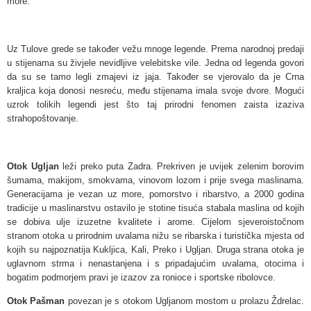
more.
Uz Tulove grede se također vežu mnoge legende. Prema narodnoj predaji
u stijenama su živjele nevidljive velebitske vile. Jedna od legenda govori
da su se tamo legli zmajevi iz jaja. Također se vjerovalo da je Crna
kraljica koja donosi nesreću, među stijenama imala svoje dvore. Mogući
uzrok tolikih legendi jest što taj prirodni fenomen zaista izaziva
strahopoštovanje.
Otok Ugljan
leži preko puta Zadra. Prekriven je uvijek zelenim borovim
šumama, makijom, smokvama, vinovom lozom i prije svega maslinama.
Generacijama je vezan uz more, pomorstvo i ribarstvo, a 2000 godina
tradicije u maslinarstvu ostavilo je stotine tisuća stabala maslina od kojih
se dobiva ulje izuzetne kvalitete i arome. Cijelom sjeveroistočnom
stranom otoka u prirodnim uvalama nižu se ribarska i turistička mjesta od
kojih su najpoznatija Kukljica, Kali, Preko i Ugljan. Druga strana otoka je
uglavnom strma i nenastanjena i s pripadajućim uvalama, otocima i
bogatim podmorjem pravi je izazov za ronioce i sportske ribolovce.
Otok Pašman
povezan je s otokom Ugljanom mostom u prolazu Ždrelac.