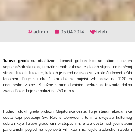
admin
06.04.2014
Izleti
Tulove grede
su atraktivan stjenovit greben koji se ističe s nizom
vapnenačkih skupina, izrazito strmih kukova te glatkih stijena na istočnoj
strani. Tulo ili Tulovice, kako ih je narod nazivao su zaista čudnovat krški
fenomen. Duge su oko 1 km dok se najviši vrh nalazi na 1120 m
nadmorske visine. S južne strane dominira prekrasna travnata dolina
zvana Dolac koja se nalazi na 750 m n.v.
Podno Tulovih greda prolazi i Majstorska cesta. To je stara makadamska
cesta koja povezuje Sv. Rok s Obrovcom, te ima svojstvo kulturnog
dobra i koja Tulove grede čini pristupačnim. Stara cesta nudi jedinstveni
panoramski pogled na stjenoviti vrh kao i na cijelo zadarsko zaleđe i