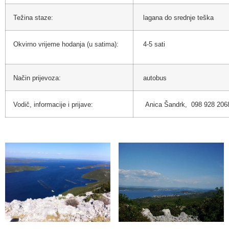
Težina staze:
lagana do srednje teška
Okvirno vrijeme hodanja (u satima):
4-5 sati
Način prijevoza:
autobus
Vodič, informacije i prijave:
Anica Šandrk, 0
98 928 206