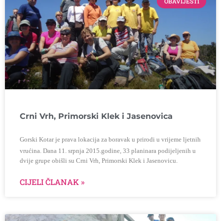
OBAVIJESTI
Crni Vrh, Primorski Klek i Jasenovica
Gorski Kotar je prava lokacija za boravak u prirodi u vrijeme ljetnih
vrućina. Dana 11. srpnja 2015.godine, 33 planinara podijeljenih u
dvije grupe obišli su Crni Vrh, Primorski Klek i Jasenovicu.
CIJELI ČLANAK »