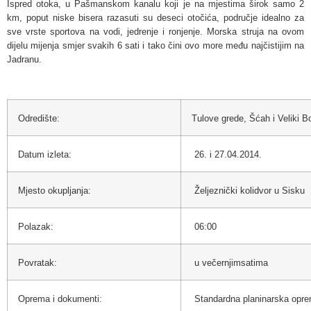
Ispred otoka, u Pašmanskom kanalu koji je na mjestima širok samo 2
km, poput niske bisera razasuti su deseci otočića, područje idealno za
sve vrste sportova na vodi, jedrenje i ronjenje. Morska struja na ovom
dijelu mijenja smjer svakih 6 sati i tako čini ovo more među najčistijim na
Jadranu.
Odredište:
Tulove grede, Šćah i Veliki B
Datum izleta:
26. i 27.04.2014.
Mjesto okupljanja:
Željeznički kolidvor u Sisku
Polazak:
06:00
Povratak:
u večernjimsatima
Oprema i dokumenti:
Standardna planinarska opr