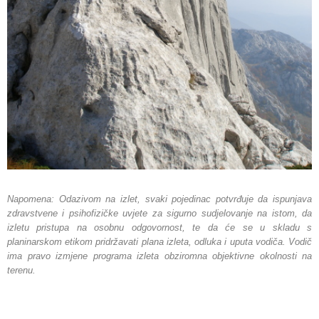
Napomena: Odazivom na izlet, svaki pojedinac potvrđuje da ispunjava
zdravstvene i psihofizičke uvjete za sigurno sudjelovanje na istom, da
izletu pristupa na osobnu odgovornost, te da će se u skladu s
planinarskom etikom pridržavati plana izleta, odluka i uputa vodiča. Vodič
ima pravo izmjene programa izleta obziromna objektivne okolnosti na
terenu.