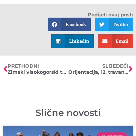
Podijeli ovaj post:
Facebook
Twitter
LinkedIn
Email
PRETHODNI
SLIJEDEĆI
Zimski visokogorski tečaj – treći dio (29. i 30.03.2014.)
Orijentacija, 12. travanj 2014.
Slične novosti