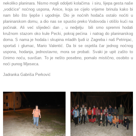
nekoliko planinara. Nismo mogli odoljeti kolačima i siru, lijepa gesta naše
„vodićice“ noćnog uspona, Anice, koja se cijelo vrijeme brinula kako bi
nam bilo što ljepše i ugodnije. Dio je noćnih hodača ostalo noćiti u
planinarskom domu, a dio nas se spustio preko Vodovoda i otišlo kući na
počinak. Ali već slijedeći dan , u nedjelju bili smo spremni hodati
kružnom stazom oko kule Pecki, pokraj pećina i natrag do planinarskog
doma. S nama je hodala i skupina mladih ljudi iz Zagreba i naš Petrinjac,
sportaš i glumac, Mario Valentić. Da bi se osjetila čar jednog noćnog
uspona, hodanja, jednostavno, mora se probati. Svaki je upit zašto to
činimo noću, suvišan. To je nešto posebno, pomalo mistično, osobito u
noći punog Mjeseca.
Jadranka Gabriša Perković