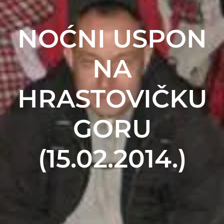
NOĆNI USPON
NA
HRASTOVIČKU
GORU
(15.02.2014.)