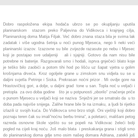
Dobro raspoložena ekipa hodača ubrzo se po okupljanju uputila
planinarskom stazom preko Paljevina do Vidikovca i krajnjeg cilja,
Planinarskog doma Matija Filjak. Već dobro znana staza bila je svima lak
zadatak i više ugodna šetnja u noći punog Mjeseca, nego li neki veći
planinarski izazov. Izazovne su bile zvijezde razasute po nebu i Mjesec
koji je postajao sve udaljeniji ali i sjajniji. Gotovo da nam nisu bile
potrebne ni baterije. Razgovarali smo i hodali, isprva gnječeći blato koje
je teško bilo zaobići a potom tihi hod po lišću uz šapat vjetra u golim
krošnjama drveća. Kroz ogoljele grane u zimskom snu vidjela su se u
daljini svjetla Petrinje i Siska. Prekrasan noćni prizor . Mi ovdje gore na
Hrastovičkoj gori, a dolje, u daljini grad tone u san. Topla noć u veljači i
pretopla za ovo doba godine što je u potpunosti „oborilo“ značenje priče
o punom Mjesecu u veljači koji se naziva Snježni jer se smatralo da u to
doba pada najviše snijega. Zalihe hrane bile bi na izmaku, a ljudi bi rijetko
izlazili iz svojih kuća. Do Vidikovca smo brzo stigli. Oni vještiji koji dobro
poznaju teren čak su imali“noćnu berbu trnina“, a poletarci, mališani petog
razreda osnovne škole vješto su se popeli na Vidikovac želeći bolji
pogled na cijeli kraj noću. Još malo blata i preskakanja grana i stigli smo
do planinarskog doma gdje smo osim našeg domara Adriana, zatekli još