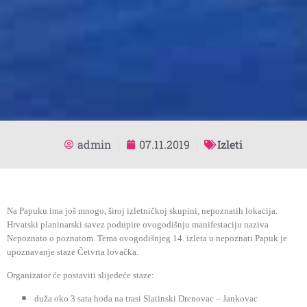
admin
07.11.2019
Izleti
Na Papuku ima još mnogo, široj izletničkoj skupini, nepoznatih lokacija.
Hrvatski planinarski savez podupire ovogodišnju manifestaciju naziva
Nepoznato o poznatom. Tema ovogodišnjeg 14. izleta u nepoznati Papuk je
upoznavanje staze Četvrta lovačka.
Organizator će postaviti slijedeće staze:
duža oko 3 sata hoda na trasi Slatinski Drenovac – Jankovac