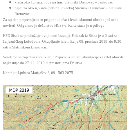
kraća oko 1,5 sata hoda na trasi Slatinski Drenovac – Jankovac
najduža oko 4,5 sata (četvrta lovačka) Slatinski Drenovac – Slatinski
Drenovac
Za taj dan pripremljeni su prigodni pečat i letak, skromni obrok i još neki
noviteti. Osigurano je dežurstvo HGSS-a. Karta staza je u prilogu.
HPD Sisak se pridružuje ovoj manifestaciji. Polazak iz Siska je u 6 sati sa
željezničkog kolodvora. Okupljanje izletnika je 08. prosinca 2019. do 9:30
sati u Slatinskom Drenovcu.
Veselimo se zajedničkom izletu! Prijavu uz uplatu akontacije za izlet obaviti
najkasnije do 27. 11. 2019. u prostorijama Društva.
Kontakt: Ljubica Matijašević, 091 563 2075