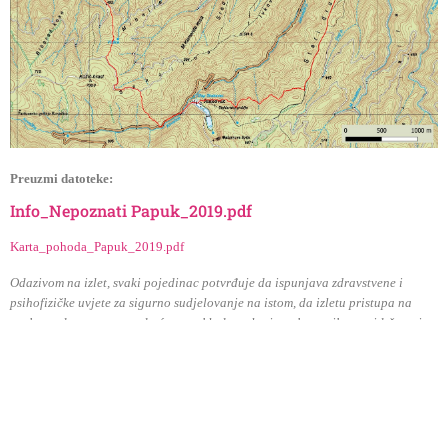
Preuzmi datoteke:
Info_Nepoznati Papuk_2019.pdf
Karta_pohoda_Papuk_2019.pdf
Odazivom na izlet, svaki pojedinac potvrđuje da ispunjava zdravstvene i
psihofizičke uvjete za sigurno sudjelovanje na istom, da izletu pristupa na
osobnu odgovornost, te da će se u skladu s planinarskom etikom pridržavati
plana izleta, odluka i uputa vodiča. Vodič ima pravo izmjene programa izleta s
obzirom na objektivne okolnosti na terenu. Odazivom na izlet, svaki pojedinac
dozvoljava upotrebu osobnih fotografija nastalih tokom izleta na web i
Facebook stranici HPD-a Sisak.