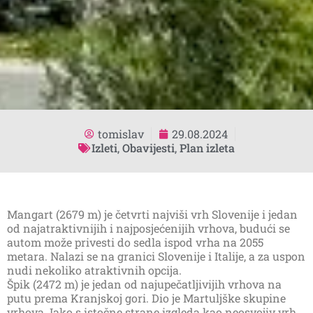
tomislav
29.08.2024
Izleti
,
Obavijesti
,
Plan izleta
Mangart (2679 m) je četvrti najviši vrh Slovenije i jedan
od najatraktivnijih i najposjećenijih vrhova, budući se
autom može privesti do sedla ispod vrha na 2055
metara. Nalazi se na granici Slovenije i Italije, a za uspon
nudi nekoliko atraktivnih opcija.
Špik (2472 m) je jedan od najupečatljivijih vrhova na
putu prema Kranjskoj gori. Dio je Martuljške skupine
vrhova. Iako s istočne strane izgleda kao neosvojiv vrh,