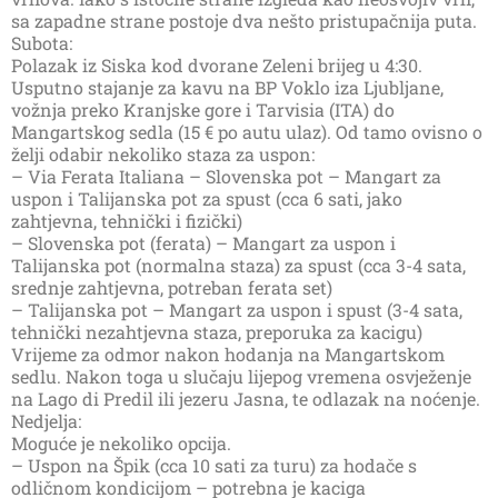
sa zapadne strane postoje dva nešto pristupačnija puta.
Subota:
Polazak iz Siska kod dvorane Zeleni brijeg u 4:30.
Usputno stajanje za kavu na BP Voklo iza Ljubljane,
vožnja preko Kranjske gore i Tarvisia (ITA) do
Mangartskog sedla (15 € po autu ulaz). Od tamo ovisno o
želji odabir nekoliko staza za uspon:
– Via Ferata Italiana – Slovenska pot – Mangart za
uspon i Talijanska pot za spust (cca 6 sati, jako
zahtjevna, tehnički i fizički)
– Slovenska pot (ferata) – Mangart za uspon i
Talijanska pot (normalna staza) za spust (cca 3-4 sata,
srednje zahtjevna, potreban ferata set)
– Talijanska pot – Mangart za uspon i spust (3-4 sata,
tehnički nezahtjevna staza, preporuka za kacigu)
Vrijeme za odmor nakon hodanja na Mangartskom
sedlu. Nakon toga u slučaju lijepog vremena osvježenje
na Lago di Predil ili jezeru Jasna, te odlazak na noćenje.
Nedjelja:
Moguće je nekoliko opcija.
– Uspon na Špik (cca 10 sati za turu) za hodače s
odličnom kondicijom – potrebna je kaciga