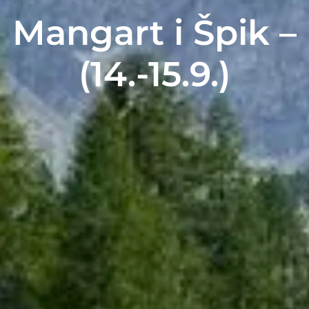
Mangart i Špik –
(14.-15.9.)