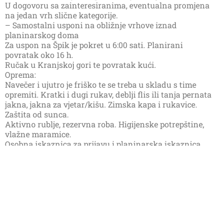
U dogovoru sa zainteresiranima, eventualna promjena
na jedan vrh slične kategorije.
– Samostalni usponi na obližnje vrhove iznad
planinarskog doma
Za uspon na Špik je pokret u 6:00 sati. Planirani
povratak oko 16 h.
Ručak u Kranjskoj gori te povratak kući.
Oprema:
Navečer i ujutro je friško te se treba u skladu s time
opremiti. Kratki i dugi rukav, deblji flis ili tanja pernata
jakna, jakna za vjetar/kišu. Zimska kapa i rukavice.
Zaštita od sunca.
Aktivno rublje, rezervna roba. Higijenske potrepštine,
vlažne maramice.
Osobna iskaznica za prijavu i planinarska iskaznica
obavezno za ostvarivanje popusta.
Kupaći i ručnik u autu za potencijalno kupanje
Hrana i piće:
Dom je opremljen hranom i pićem i radi kao restoran, te
je moguće dogovoriti i doručak.
Troškovi:
Troškovi prijevoza po autu cca 80-100 €