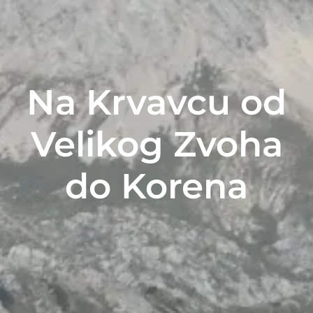
Na Krvavcu od
Velikog Zvoha
do Korena