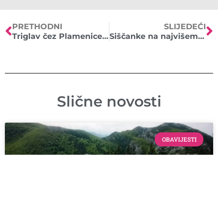
PRETHODNI
SLIJEDEĆI
Triglav čez Plamenice (26.8. – 27.8.2017.))
Siščanke na najvišem vrhu Balkana
Slične novosti
OBAVIJESTI