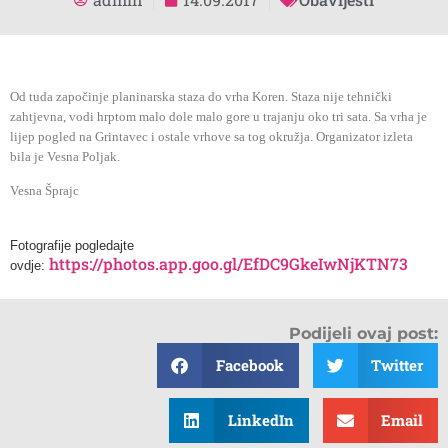
Od tuda započinje planinarska staza do vrha Koren. Staza nije tehnički
zahtjevna, vodi hrptom malo dole malo gore u trajanju oko tri sata. Sa vrha je
lijep pogled na Grintavec i ostale vrhove sa tog okružja. Organizator izleta
bila je Vesna Poljak.
Vesna Šprajc
Fotografije pogledajte
https://photos.app.goo.gl/EfDC9GkeIwNjKTN73
ovdje:
Podijeli ovaj post:
Facebook
Twitter
LinkedIn
Email