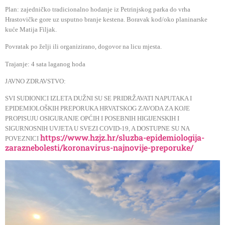
Plan: zajedničko tradicionalno hodanje iz Petrinjskog parka do vrha
Hrastovičke gore uz usputno branje kestena. Boravak kod/oko planinarske
kuće Matija Filjak.
Povratak po želji ili organizirano, dogovor na licu mjesta.
Trajanje: 4 sata laganog hoda
JAVNO ZDRAVSTVO:
SVI SUDIONICI IZLETA DUŽNI SU SE PRIDRŽAVATI NAPUTAKA I
EPIDEMIOLOŠKIH PREPORUKA HRVATSKOG ZAVODA ZA KOJE
PROPISUJU OSIGURANJE OPĆIH I POSEBNIH HIGIJENSKIH I
SIGURNOSNIH UVJETA U SVEZI COVID-19, A DOSTUPNE SU NA
https://www.hzjz.hr/sluzba-epidemiologija-
POVEZNICI
zaraznebolesti/koronavirus-najnovije-preporuke/