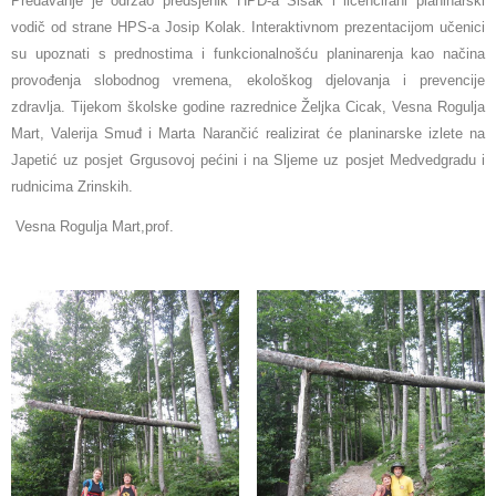
Predavanje je održao predsjenik HPD-a Sisak i licencirani planinarski
vodič od strane HPS-a Josip Kolak. Interaktivnom prezentacijom učenici
su upoznati s prednostima i funkcionalnošću planinarenja kao načina
provođenja slobodnog vremena, ekološkog djelovanja i prevencije
zdravlja. Tijekom školske godine razrednice Željka Cicak, Vesna Rogulja
Mart, Valerija Smuđ i Marta Narančić realizirat će planinarske izlete na
Japetić uz posjet Grgusovoj pećini i na Sljeme uz posjet Medvedgradu i
rudnicima Zrinskih.
Vesna Rogulja Mart,prof.