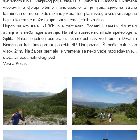
sjevernom rubu Livanjskog polja između B Grahova i Glamoča. Okružena
visoravnima djeluje pitomo i pristupačno ali je njena sjeverna strana
kamenita i strmo se izdiže iznad jezera, tog planinskog bisera smaragdne
boje u kojem se može i kupati za vrijeme ljetnih vrućina.
Uspon na vrh traje 1-1.30h, nije zahtjevan. Početni i završni dio malo
strmiji a između lagana šetnja. Na vrhu susrećemo mlade speleologe iz
Splita. Nakon ugodnog odmora uz jezero put nas vodi prema Drvaru i
Bihaću pa koristimo priliku posjetiti NP Unu-poznati Štrbački buk, slap
visok 24m. Na žalost premalo je vremena za neko veće razgledavanje…
šteta…možda neki drugi put!
Vesna Poljak