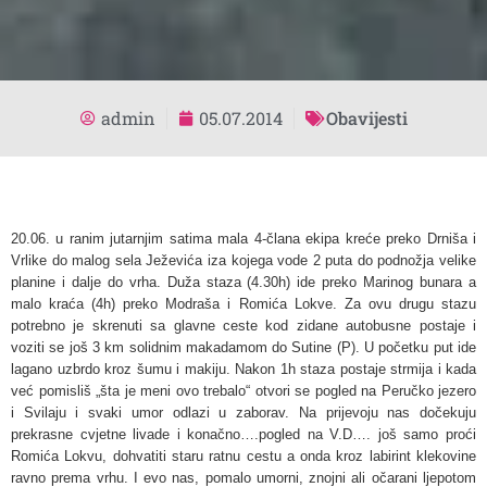
admin
05.07.2014
Obavijesti
20.06. u ranim jutarnjim satima mala 4-člana ekipa kreće preko Drniša i
Vrlike do malog sela Ježevića iza kojega vode 2 puta do podnožja velike
planine i dalje do vrha. Duža staza (4.30h) ide preko Marinog bunara a
malo kraća (4h) preko Modraša i Romića Lokve. Za ovu drugu stazu
potrebno je skrenuti sa glavne ceste kod zidane autobusne postaje i
voziti se još 3 km solidnim makadamom do Sutine (P). U početku put ide
lagano uzbrdo kroz šumu i makiju. Nakon 1h staza postaje strmija i kada
već pomisliš „šta je meni ovo trebalo“ otvori se pogled na Peručko jezero
i Svilaju i svaki umor odlazi u zaborav. Na prijevoju nas dočekuju
prekrasne cvjetne livade i konačno….pogled na V.D…. još samo proći
Romića Lokvu, dohvatiti staru ratnu cestu a onda kroz labirint klekovine
ravno prema vrhu. I evo nas, pomalo umorni, znojni ali očarani ljepotom