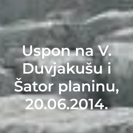
Uspon na V.
Duvjakušu i
Šator planinu,
20.06.2014.