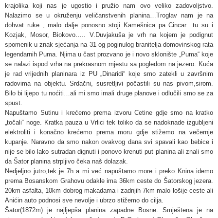
krajolika koji nas je ugostio i pružio nam ovo veliko zadovoljstvo.
Nalazimo se u okruženju veličanstvenih planina…Troglav nam je na
dohvat ruke , malo dalje ponosno stoji Kamešnica pa Cincar…tu su i
Kozjak, Mosor, Biokovo….. V.Duvjakuša je vrh na kojem je podignut
spomenik u znak sjećanja na 31-og poginulog branitelja domovinskog rata
legendarnih Puma. Njima u čast prozvano je i novo sklonište „Puma“ koje
se nalazi ispod vrha na prekrasnom mjestu sa pogledom na jezero. Kuća
je rad vrijednih planinara iz PU „Dinaridi“ koje smo zatekli u završnim
radovima na objektu. Srdačni, susretljivi počastili su nas pivom,sirom.
Bilo bi lijepo tu noćiti…ali mi smo imali druge planove i odlučili smo se za
spust.
Napuštamo Sutinu i krećemo prema izvoru Cetine gdje smo na kratko
„točali“ noge. Kratka pauza u Vrlici tek toliko da se nadoknade izgubljeni
elektroliti i konačno krećemo prema moru gdje stižemo na večernje
kupanje. Naravno da smo nakon ovakvog dana svi spavali kao bebice i
nije se bilo lako sutradan dignuti i ponovo krenuti put planina ali znali smo
da Šator planina strpljivo čeka naš dolazak.
Nedjeljno jutro,tek je 7h a mi već napuštamo more i preko Knina idemo
prema Bosanskom Grahovu odakle ima 36km ceste do Šatorskog jezera.
20km asfalta, 10km dobrog makadama i zadnjih 7km malo lošije ceste ali
Anićin auto podnosi sve nevolje i ubrzo stižemo do cilja.
Šator(1872m) je najljepša planina zapadne Bosne. Smještena je na